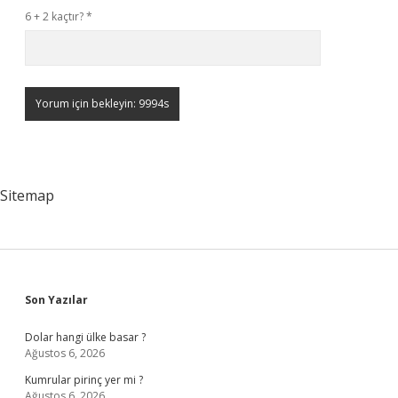
6 + 2 kaçtır?
*
Sitemap
Sidebar
Son Yazılar
Dolar hangi ülke basar ?
Ağustos 6, 2026
Kumrular pirinç yer mi ?
Ağustos 6, 2026