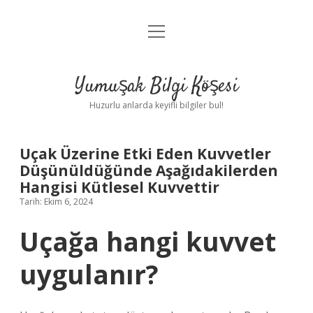
menüyü
Anasayfa
aç
Gizlilik Politikası
Yumuşak Bilgi Köşesi
Yasal Uyarı
Huzurlu anlarda keyifli bilgiler bul!
Hakkımızda
Uçak Üzerine Etki Eden Kuvvetler
Düşünüldüğünde Aşağıdakilerden
Hangisi Kütlesel Kuvvettir
Tarih: Ekim 6, 2024
Uçağa hangi kuvvet
uygulanır?