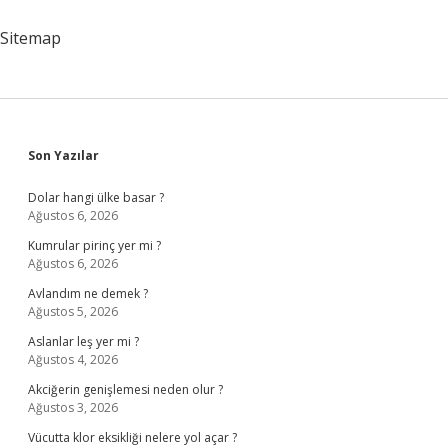
Kuvvetler
Düşünüldüğünde
Sitemap
Aşağıdakilerden
Hangisi
Kütlesel
Kuvvettir
Sidebar
Son Yazılar
Dolar hangi ülke basar ?
Ağustos 6, 2026
Kumrular pirinç yer mi ?
Ağustos 6, 2026
Avlandım ne demek ?
Ağustos 5, 2026
Aslanlar leş yer mi ?
Ağustos 4, 2026
Akciğerin genişlemesi neden olur ?
Ağustos 3, 2026
Vücutta klor eksikliği nelere yol açar ?