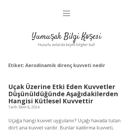
menüyü
Anasayfa
aç
Gizlilik Politikası
Yumuşak Bilgi Köşesi
Yasal Uyarı
Huzurlu anlarda keyifli bilgiler bul!
Hakkımızda
Etiket:
Aerodinamik direnç kuvveti nedir
Uçak Üzerine Etki Eden Kuvvetler
Düşünüldüğünde Aşağıdakilerden
Hangisi Kütlesel Kuvvettir
Tarih: Ekim 6, 2024
Uçağa hangi kuvvet uygulanır? Uçağı havada tutan
dört ana kuvvet vardır. Bunlar kaldırma kuvveti,