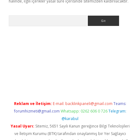
halinde, ilgili içerikler yasal süre içerisinde sitemizden kaldırılacaktır.
Arama
etexper indir
elexbetgiris.org
Reklam ve İletişim:
E-mail:
backlinkpaneli@gmail.com
Teams:
forumhizmeti@gmail.com
Whatsapp: 0262 606 0 726
Telegram:
@karabul
Yasal Uyarı:
Sitemiz, 5651 Sayılı Kanun gereğince Bilgi Teknolojileri
ve İletişim Kurumu (BTK) tarafından onaylanmış bir Yer Sağlayıcı