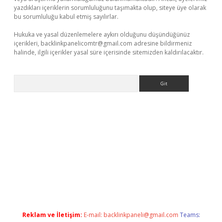
yazdıkları içeriklerin sorumluluğunu taşımakta olup, siteye üye olarak
bu sorumluluğu kabul etmiş sayılırlar.
Hukuka ve yasal düzenlemelere aykırı olduğunu düşündüğünüz
içerikleri,
backlinkpanelicomtr@gmail.com
adresine bildirmeniz
halinde, ilgili içerikler yasal süre içerisinde sitemizden kaldırılacaktır.
Arama
xper indir
elexbetgiris.org
Reklam ve İletişim:
E-mail:
backlinkpaneli@gmail.com
Teams: