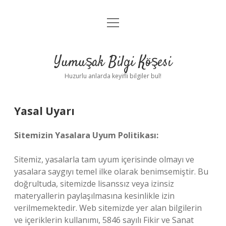
menüyü
Anasayfa
aç
Gizlilik Politikası
Yumuşak Bilgi Köşesi
Yasal Uyarı
Huzurlu anlarda keyifli bilgiler bul!
Hakkımızda
Yasal Uyarı
Sitemizin Yasalara Uyum Politikası:
Sitemiz, yasalarla tam uyum içerisinde olmayı ve
yasalara saygıyı temel ilke olarak benimsemiştir. Bu
doğrultuda, sitemizde lisanssız veya izinsiz
materyallerin paylaşılmasına kesinlikle izin
verilmemektedir. Web sitemizde yer alan bilgilerin
ve içeriklerin kullanımı, 5846 sayılı Fikir ve Sanat