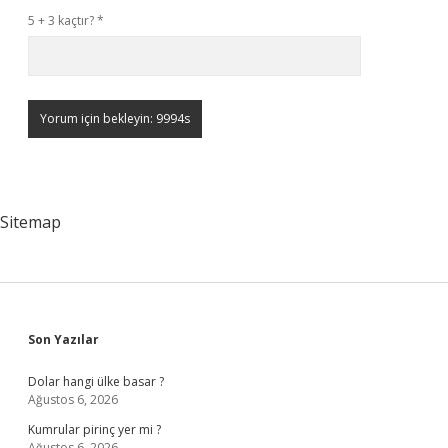
5 + 3 kaçtır?
*
Sitemap
Sidebar
Son Yazılar
Dolar hangi ülke basar ?
Ağustos 6, 2026
Kumrular pirinç yer mi ?
Ağustos 6, 2026