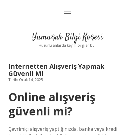
menüyü
Anasayfa
aç
Gizlilik Politikası
Yumuşak Bilgi Köşesi
Yasal Uyarı
Huzurlu anlarda keyifli bilgiler bul!
Hakkımızda
Internetten Alışveriş Yapmak
Güvenli Mi
Tarih: Ocak 14, 2025
Online alışveriş
güvenli mi?
Çevrimiçi alışveriş yaptığınızda, banka veya kredi