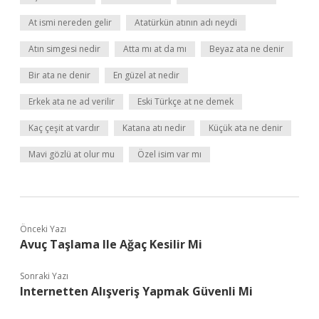
At ismi nereden gelir
Atatürkün atının adı neydi
Atın simgesi nedir
Atta mı at da mı
Beyaz ata ne denir
Bir ata ne denir
En güzel at nedir
Erkek ata ne ad verilir
Eski Türkçe at ne demek
Kaç çeşit at vardır
Katana atı nedir
Küçük ata ne denir
Mavi gözlü at olur mu
Özel isim var mı
Önceki Yazı
Avuç Taşlama Ile Ağaç Kesilir Mi
Sonraki Yazı
Internetten Alışveriş Yapmak Güvenli Mi