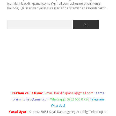
içerikleri,
backlinkpanelicomtr@gmail.com
adresine bildirmeniz
halinde, ilgili içerikler yasal süre içerisinde sitemizden kaldırılacaktır.
Arama
ir
elexbetgiris.org
Reklam ve İletişim:
E-mail:
backlinkpaneli@gmail.com
Teams:
forumhizmeti@gmail.com
Whatsapp: 0262 606 0 726
Telegram:
@karabul
Yasal Uyarı:
Sitemiz, 5651 Sayılı Kanun gereğince Bilgi Teknolojileri