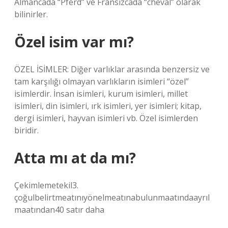
Almancada “Pferd” ve Fransızcada “cheval” olarak
bilinirler.
Özel isim var mı?
ÖZEL İSİMLER: Diğer varlıklar arasında benzersiz ve
tam karşılığı olmayan varlıkların isimleri “özel”
isimlerdir. İnsan isimleri, kurum isimleri, millet
isimleri, din isimleri, ırk isimleri, yer isimleri; kitap,
dergi isimleri, hayvan isimleri vb. Özel isimlerden
biridir.
Atta mı at da mı?
Çekimlemetekil3.
çoğulbelirtmeatınıyönelmeatınabulunmaatındaayrıl
maatından40 satır daha