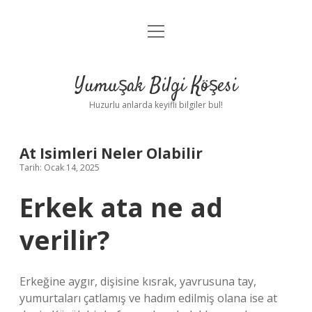
menüyü
Anasayfa
aç
Gizlilik Politikası
Yumuşak Bilgi Köşesi
Yasal Uyarı
Huzurlu anlarda keyifli bilgiler bul!
Hakkımızda
At Isimleri Neler Olabilir
Tarih: Ocak 14, 2025
Erkek ata ne ad
verilir?
Erkeğine aygır, dişisine kısrak, yavrusuna tay,
yumurtaları çatlamış ve hadım edilmiş olana ise at