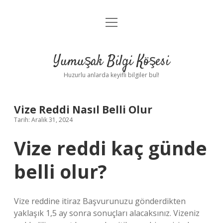
menüyü
Anasayfa
aç
Gizlilik Politikası
Yumuşak Bilgi Köşesi
Yasal Uyarı
Huzurlu anlarda keyifli bilgiler bul!
Hakkımızda
Vize Reddi Nasıl Belli Olur
Tarih: Aralık 31, 2024
Vize reddi kaç günde
belli olur?
Vize reddine itiraz Başvurunuzu gönderdikten
yaklaşık 1,5 ay sonra sonuçları alacaksınız. Vizeniz