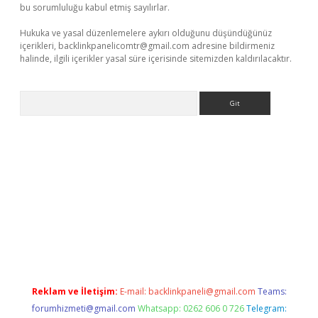
bu sorumluluğu kabul etmiş sayılırlar.
Hukuka ve yasal düzenlemelere aykırı olduğunu düşündüğünüz
içerikleri,
backlinkpanelicomtr@gmail.com
adresine bildirmeniz
halinde, ilgili içerikler yasal süre içerisinde sitemizden kaldırılacaktır.
Arama
r
elexbetgiris.org
Reklam ve İletişim:
E-mail:
backlinkpaneli@gmail.com
Teams:
forumhizmeti@gmail.com
Whatsapp: 0262 606 0 726
Telegram: