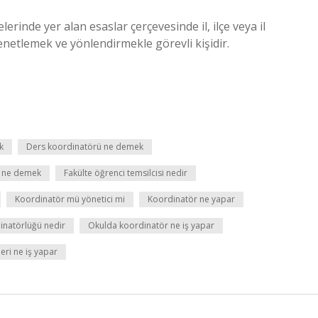
rinde yer alan esaslar çerçevesinde il, ilçe veya il
enetlemek ve yönlendirmekle görevli kişidir.
k
Ders koordinatörü ne demek
ü ne demek
Fakülte öğrenci temsilcisi nedir
Koordinatör mü yönetici mi
Koordinatör ne yapar
inatörlüğü nedir
Okulda koordinatör ne iş yapar
eri ne iş yapar