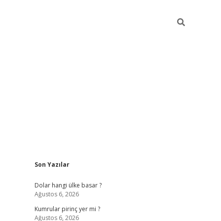
Sidebar
Son Yazılar
https://hiltonbet-giris.com/
betexper indir
elex
Dolar hangi ülke basar ?
Ağustos 6, 2026
Kumrular pirinç yer mi ?
Ağustos 6, 2026