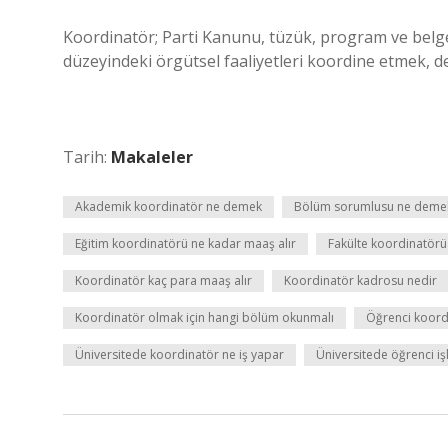
Koordinatör; Parti Kanunu, tüzük, program ve belgele
düzeyindeki örgütsel faaliyetleri koordine etmek, d
Tarih:
Makaleler
Akademik koordinatör ne demek
Bölüm sorumlusu ne deme
Eğitim koordinatörü ne kadar maaş alır
Fakülte koordinatör
Koordinatör kaç para maaş alır
Koordinatör kadrosu nedir
Koordinatör olmak için hangi bölüm okunmalı
Öğrenci koord
Üniversitede koordinatör ne iş yapar
Üniversitede öğrenci işl