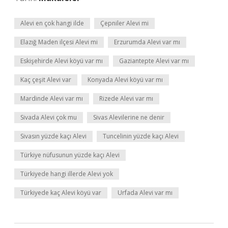
Alevi en çok hangi ilde
Çepniler Alevi mi
Elazığ Maden ilçesi Alevi mi
Erzurumda Alevi var mı
Eskişehirde Alevi köyü var mı
Gaziantepte Alevi var mı
Kaç çeşit Alevi var
Konyada Alevi köyü var mı
Mardinde Alevi var mı
Rizede Alevi var mı
Sivada Alevi çok mu
Sivas Alevilerine ne denir
Sivasın yüzde kaçı Alevi
Tuncelinin yüzde kaçı Alevi
Türkiye nüfusunun yüzde kaçı Alevi
Türkiyede hangi illerde Alevi yok
Türkiyede kaç Alevi köyü var
Urfada Alevi var mı