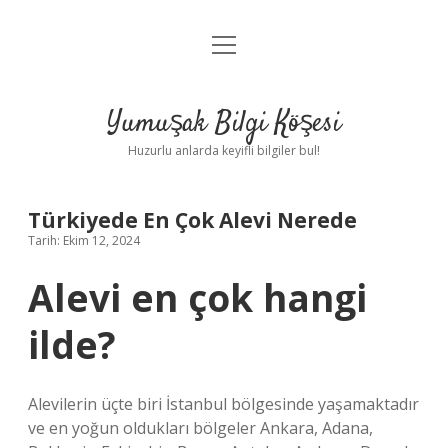
menüyü
Anasayfa
aç
Gizlilik Politikası
Yumuşak Bilgi Köşesi
Yasal Uyarı
Huzurlu anlarda keyifli bilgiler bul!
Hakkımızda
Türkiyede En Çok Alevi Nerede
Tarih: Ekim 12, 2024
Alevi en çok hangi
ilde?
Alevilerin üçte biri İstanbul bölgesinde yaşamaktadır
ve en yoğun oldukları bölgeler Ankara, Adana,