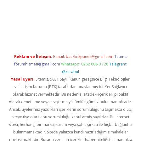
r
elexbetgiris.org
Reklam ve İletişim:
E-mail:
backlinkpaneli@gmail.com
Teams:
forumhizmeti@gmail.com
Whatsapp: 0262 606 0 726
Telegram:
@karabul
Yasal Uyarı:
Sitemiz, 5651 Sayılı Kanun gereğince Bilgi Teknolojileri
ve İletişim Kurumu (BTK) tarafından onaylanmış bir Yer Sağlayıcı
olarak hizmet vermektedir. Bu nedenle, sitedeki içerikleri proaktif
olarak denetleme veya araştırma yükümlülüğümüz bulunmamaktadır.
Ancak, üyelerimiz yazdıkları içeriklerin sorumluluğunu taşımakta olup,
siteye üye olarak bu sorumluluğu kabul etmiş sayılırlar. Bu internet
sitesi, herhangi bir marka, kurum veya şahıs şirketi ile hiçbir bağlantısı
bulunmamaktadır. Sitede yalnızca kendi hazırladığımız makaleler
paylaşılmaktadır. Burada yer alan içerikler haber niteliği taşımamakta