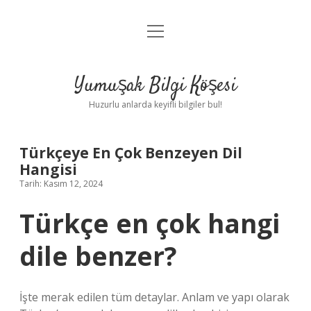
menüyü
Anasayfa
aç
Gizlilik Politikası
Yumuşak Bilgi Köşesi
Yasal Uyarı
Huzurlu anlarda keyifli bilgiler bul!
Hakkımızda
Türkçeye En Çok Benzeyen Dil
Hangisi
Tarih: Kasım 12, 2024
Türkçe en çok hangi
dile benzer?
İşte merak edilen tüm detaylar. Anlam ve yapı olarak