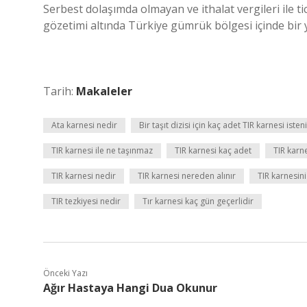
Serbest dolaşımda olmayan ve ithalat vergileri ile t
gözetimi altında Türkiye gümrük bölgesi içinde bir 
Tarih:
Makaleler
Ata karnesi nedir
Bir taşıt dizisi için kaç adet TIR karnesi isteni
TIR karnesi ile ne taşınmaz
TIR karnesi kaç adet
TIR karn
TIR karnesi nedir
TIR karnesi nereden alınır
TIR karnesini
TIR tezkiyesi nedir
Tır karnesi kaç gün geçerlidir
Önceki Yazı
Ağır Hastaya Hangi Dua Okunur