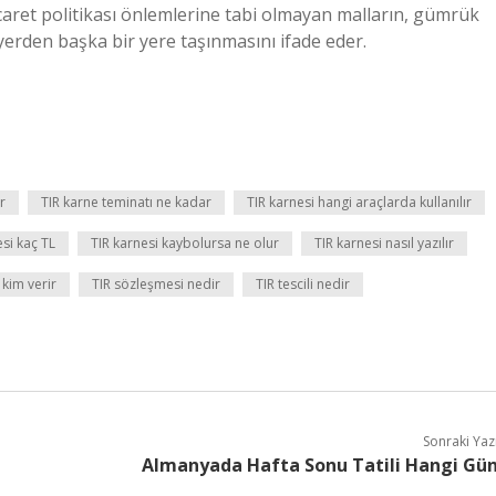
icaret politikası önlemlerine tabi olmayan malların, gümrük
yerden başka bir yere taşınmasını ifade eder.
r
TIR karne teminatı ne kadar
TIR karnesi hangi araçlarda kullanılır
esi kaç TL
TIR karnesi kaybolursa ne olur
TIR karnesi nasıl yazılır
 kim verir
TIR sözleşmesi nedir
TIR tescili nedir
Sonraki Yaz
Almanyada Hafta Sonu Tatili Hangi Gü