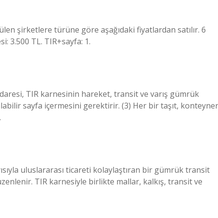
len şirketlere türüne göre aşağıdaki fiyatlardan satılır. 6
si: 3.500 TL. TIR+sayfa: 1.
 idaresi, TIR karnesinin hareket, transit ve varış gümrük
abilir sayfa içermesini gerektirir. (3) Her bir taşıt, konteyne
.
ısıyla uluslararası ticareti kolaylaştıran bir gümrük transit
üzenlenir. TIR karnesiyle birlikte mallar, kalkış, transit ve