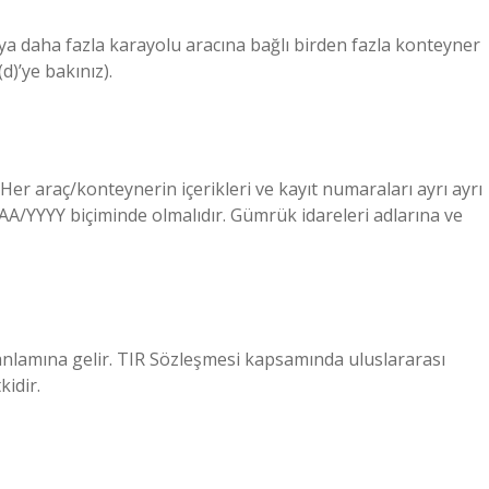
 veya daha fazla karayolu aracına bağlı birden fazla konteyner
d)’ye bakınız).
er araç/konteynerin içerikleri ve kayıt numaraları ayrı ayrı
G/AA/YYYY biçiminde olmalıdır. Gümrük idareleri adlarına ve
 anlamına gelir. TIR Sözleşmesi kapsamında uluslararası
kidir.