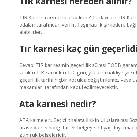
TIR karnesi nereden alınır?
TIR Karnesi nereden alabilirim? Türkiye’de TIR Karn
odaları tarafından verilir. Taşımacılık şirketleri, bağ
alabilirler.
Tır karnesi kaç gün geçerlid
Cevap: TIR karnesinin geçerlilik süresi TOBB garanti 
verilen TIR karneleri 120 gün, yabancı nakliye şirket
geçerlilik tarihi hiçbir koşulda değiştirilemez veya 
makamları tarafından kabul edilmeyecektir.
Ata karnesi nedir?
ATA karneleri, Geçici İthalata İlişkin Uluslararası Sö
arasında herhangi bir ek belgeye ihtiyaç duyulmadan
gümrük belgeleridir.