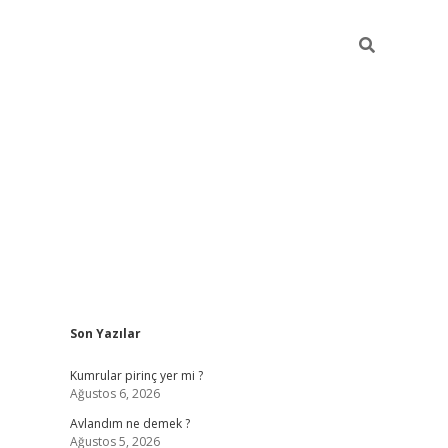
Sidebar
Son Yazılar
https://hiltonbet-giris.com/
betexper indir
ele
Kumrular pirinç yer mi ?
Ağustos 6, 2026
Avlandım ne demek ?
Ağustos 5, 2026