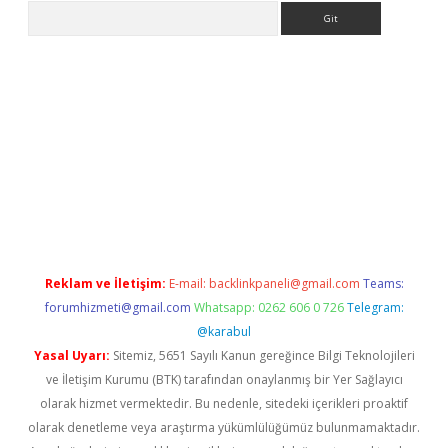
Arama
etexper indir
elexbetgiris.org
Reklam ve İletişim:
E-mail:
backlinkpaneli@gmail.com
Teams:
forumhizmeti@gmail.com
Whatsapp: 0262 606 0 726
Telegram:
@karabul
Yasal Uyarı:
Sitemiz, 5651 Sayılı Kanun gereğince Bilgi Teknolojileri
ve İletişim Kurumu (BTK) tarafından onaylanmış bir Yer Sağlayıcı
olarak hizmet vermektedir. Bu nedenle, sitedeki içerikleri proaktif
olarak denetleme veya araştırma yükümlülüğümüz bulunmamaktadır.