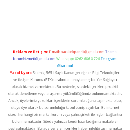
r
elexbetgiris.org
Reklam ve İletişim:
E-mail:
backlinkpaneli@gmail.com
Teams:
forumhizmeti@gmail.com
Whatsapp: 0262 606 0 726
Telegram:
@karabul
Yasal Uyarı:
Sitemiz, 5651 Sayılı Kanun gereğince Bilgi Teknolojileri
ve İletişim Kurumu (BTK) tarafından onaylanmış bir Yer Sağlayıcı
olarak hizmet vermektedir. Bu nedenle, sitedeki içerikleri proaktif
olarak denetleme veya araştırma yükümlülüğümüz bulunmamaktadır.
Ancak, üyelerimiz yazdıkları içeriklerin sorumluluğunu taşımakta olup,
siteye üye olarak bu sorumluluğu kabul etmiş sayılırlar. Bu internet
sitesi, herhangi bir marka, kurum veya şahıs şirketi ile hiçbir bağlantısı
bulunmamaktadır. Sitede yalnızca kendi hazırladığımız makaleler
paylaşılmaktadır. Burada yer alan içerikler haber niteliği taşımamakta