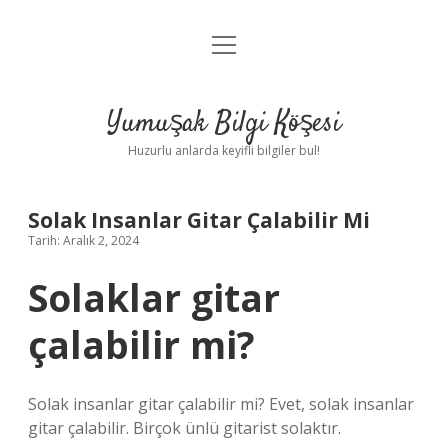
menüyü
Anasayfa
aç
Gizlilik Politikası
Yumuşak Bilgi Köşesi
Yasal Uyarı
Huzurlu anlarda keyifli bilgiler bul!
Hakkımızda
Solak Insanlar Gitar Çalabilir Mi
Tarih: Aralık 2, 2024
Solaklar gitar
çalabilir mi?
Solak insanlar gitar çalabilir mi? Evet, solak insanlar
gitar çalabilir. Birçok ünlü gitarist solaktır.