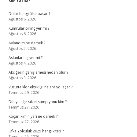
Sidebar
Son Yazılar
Dolar hangi ülke basar ?
Ağustos 6, 2026
Kumrular pirinç yer mi ?
Ağustos 6, 2026
Avlandım ne demek ?
Ağustos 5, 2026
Aslanlar leş yer mi ?
Ağustos 4, 2026
Akciğerin genişlemesi neden olur ?
Ağustos 3, 2026
Vücutta klor eksikliği nelere yol açar ?
Temmuz 29, 2026
Dünya ağır sıklet şampiyonu kim ?
Temmuz 27, 2026
Koçari kimin yarı ne demek ?
Temmuz 27, 2026
Ufka Yolculuk 2025 hangi kitap ?
Temmuz 25, 2026