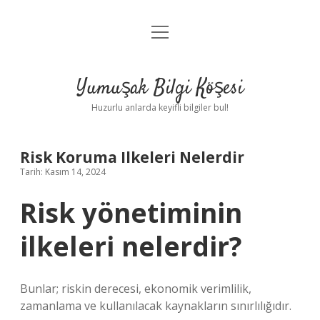
menüyü
Anasayfa
aç
Gizlilik Politikası
Yumuşak Bilgi Köşesi
Yasal Uyarı
Huzurlu anlarda keyifli bilgiler bul!
Hakkımızda
Risk Koruma Ilkeleri Nelerdir
Tarih: Kasım 14, 2024
Risk yönetiminin
ilkeleri nelerdir?
Bunlar; riskin derecesi, ekonomik verimlilik,
zamanlama ve kullanılacak kaynakların sınırlılığıdır.