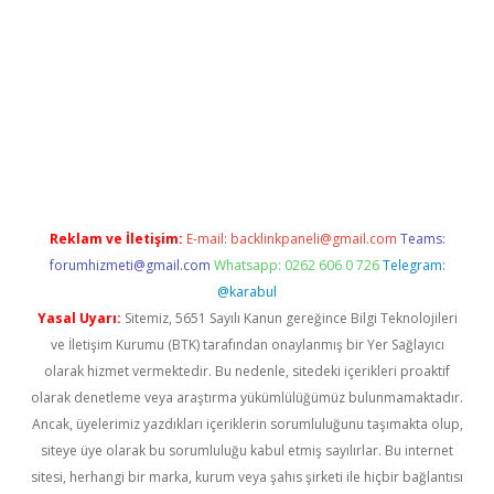
com/
betexper indir
elexbetgiris.org
Reklam ve İletişim:
E-mail:
backlinkpaneli@gmail.com
Teams:
forumhizmeti@gmail.com
Whatsapp: 0262 606 0 726
Telegram:
@karabul
Yasal Uyarı:
Sitemiz, 5651 Sayılı Kanun gereğince Bilgi Teknolojileri
ve İletişim Kurumu (BTK) tarafından onaylanmış bir Yer Sağlayıcı
olarak hizmet vermektedir. Bu nedenle, sitedeki içerikleri proaktif
olarak denetleme veya araştırma yükümlülüğümüz bulunmamaktadır.
Ancak, üyelerimiz yazdıkları içeriklerin sorumluluğunu taşımakta olup,
siteye üye olarak bu sorumluluğu kabul etmiş sayılırlar. Bu internet
sitesi, herhangi bir marka, kurum veya şahıs şirketi ile hiçbir bağlantısı