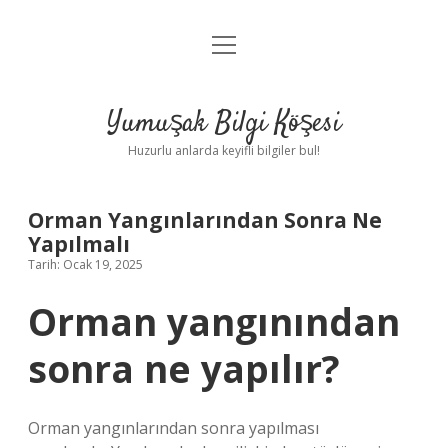
menüyü
Anasayfa
aç
Gizlilik Politikası
Yumuşak Bilgi Köşesi
Yasal Uyarı
Huzurlu anlarda keyifli bilgiler bul!
Hakkımızda
Orman Yangınlarından Sonra Ne
Yapılmalı
Tarih: Ocak 19, 2025
Orman yangınından
sonra ne yapılır?
Orman yangınlarından sonra yapılması