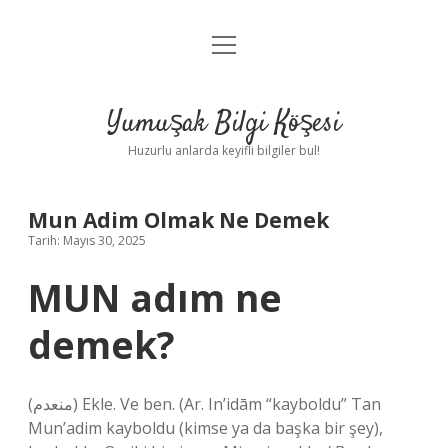
menüyü
Anasayfa
aç
Gizlilik Politikası
Yumuşak Bilgi Köşesi
Yasal Uyarı
Huzurlu anlarda keyifli bilgiler bul!
Hakkımızda
Mun Adim Olmak Ne Demek
Tarih: Mayıs 30, 2025
MUN adım ne
demek?
(ﻣﻨﻌﺪﻡ) Ekle. Ve ben. (Ar. In’idām “kayboldu” Tan
Mun’adim kayboldu (kimse ya da başka bir şey),