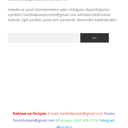
Hukuka ve yasal düzenlemelere aykırı olduğunu düşündüğünüz
içerikleri,
backlinkpanelicomtr@gmail.com
adresine bildirmeniz
halinde, ilgili içerikler yasal süre içerisinde sitemizden kaldırılacaktır.
Arama
er indir
elexbetgiris.org
Reklam ve İletişim:
E-mail:
backlinkpaneli@gmail.com
Teams:
forumhizmeti@gmail.com
Whatsapp: 0262 606 0 726
Telegram:
@karabul