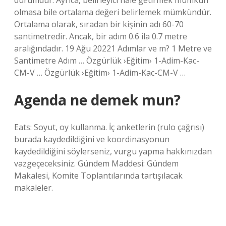
durumdur. Ayrıca, belirleyici hale getirmek mümkün
olmasa bile ortalama değeri belirlemek mümkündür.
Ortalama olarak, sıradan bir kişinin adı 60-70
santimetredir. Ancak, bir adım 0.6 ila 0.7 metre
aralığındadır. 19 Ağu 20221 Adımlar ve m? 1 Metre ve
Santimetre Adım … Özgürlük ›Eğitim› 1-Adim-Kac-
CM-V … Özgürlük ›Eğitim› 1-Adim-Kac-CM-V …
Agenda ne demek mun?
Eats: Soyut, oy kullanma. İç anketlerin (rulo çağrısı)
burada kaydedildiğini ve koordinasyonun
kaydedildiğini söylerseniz, vurgu yapma hakkınızdan
vazgeçeceksiniz. Gündem Maddesi: Gündem
Makalesi, Komite Toplantılarında tartışılacak
makaleler.