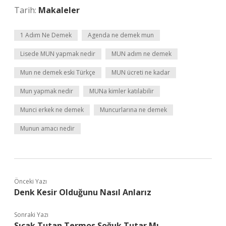
Tarih:
Makaleler
1 Adım Ne Demek
Agenda ne demek mun
Lisede MUN yapmak nedir
MUN adım ne demek
Mun ne demek eski Türkçe
MUN ücreti ne kadar
Mun yapmak nedir
MUNa kimler katılabilir
Munci erkek ne demek
Muncurlarına ne demek
Munun amacı nedir
Önceki Yazı
Denk Kesir Olduğunu Nasıl Anlarız
Sonraki Yazı
Sıcak Tutan Termos Soğuk Tutar Mı