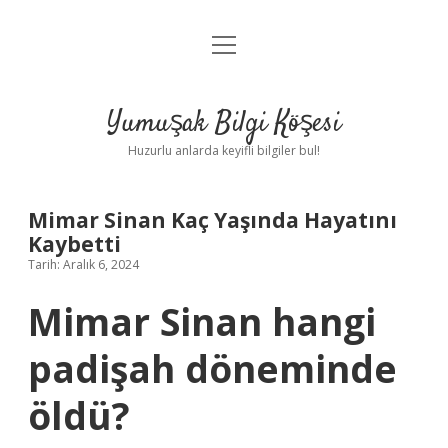
menüyü
Anasayfa
aç
Gizlilik Politikası
Yumuşak Bilgi Köşesi
Yasal Uyarı
Huzurlu anlarda keyifli bilgiler bul!
Hakkımızda
Mimar Sinan Kaç Yaşında Hayatını
Kaybetti
Tarih: Aralık 6, 2024
Mimar Sinan hangi
padişah döneminde
öldü?