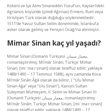
Kökeni ve İşe Alımı Sinaneddin Yusuf’un, Kayseri’deki
Agrianos köyünde (şimdi Ağırnas) Ermeni, Rum veya
Hristiyan Türk olarak doğduğu söylenmektedir.
1511’de Yavuz Sultan Selim döneminde, İstanbul’a
asker olarak gelmiş ve Yeniçeri Ocağı’na alınmıştır.
Mimar Sinan kaç yıl yaşadı?
Mimar Sinan (Osmanlı Türkçesi: معمار سينان,
romanlaştırılmış: Mi’mâr Sinân; Türkçe: Mimar
Sinan, [miːˈmaːɾ sinan] olarak telaffuz edilir; yaklaşık
1488/1490 – 17 Temmuz 1588), aynı zamanda Koca
Mi’mâr Sinân Âğâ olarak da bilinir, ( “Ulu Mimar
Sinan Ağa” veya “Ulu Sinan”), Kanuni Sultan
Süleyman Muhteşem, II. Selim ve Mimar Sinan III
(Osmanlı Türkçesi: معمار سينان, romanlaştırılmış:
Mi’mâr Sinân; Türkçe: Mimar Sinan, [miːˈmaːɾ sinan]
olarak telaffuz edilir; yaklaşık 1488/1490 – 17