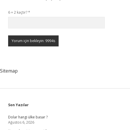
6 + 2 kaçtır?
*
Sitemap
Sidebar
Son Yazılar
Dolar hangi ülke basar ?
Ağustos 6, 2026