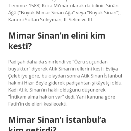
Temmuz 1588) Koca Mi’mâr olarak da bilinir. Sinân
Âğâ (“Büyük Mimar Sinan Ağa” veya “Büyük Sinan”),
Kanuni Sultan Süleyman, II. Selim ve III.
Mimar Sinan’ın elini kim
kesti?
Padişah daha da sinirlendi ve “Özrü suçundan
büyüktür” diyerek Atik Sinan’ın ellerini kesti. Evliya
Çelebi’ye göre, bu olaydan sonra Atik Sinan İstanbul
hakimi Hızır Bey’e giderek padişahtan şikâyetçi oldu.
Kadı Atik, Sinan’ın haklı olduğunu düşünerek
“İntikam alma hakkın var” dedi. Yani kanuna göre
Fatih’in de elleri kesilecekti.
Mimar Sinan’ı İstanbul’a
kim getirdi?