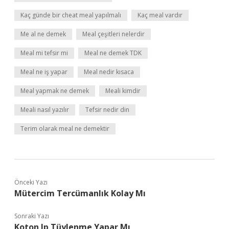
Kaç günde bir cheat meal yapılmalı
Kaç meal vardır
Me al ne demek
Meal çeşitleri nelerdir
Meal mi tefsir mi
Meal ne demek TDK
Meal ne iş yapar
Meal nedir kısaca
Meal yapmak ne demek
Meali kimdir
Meali nasıl yazılır
Tefsir nedir din
Terim olarak meal ne demektir
Önceki Yazı
Mütercim Tercümanlık Kolay Mı
Sonraki Yazı
Koton Ip Tüylenme Yapar Mı