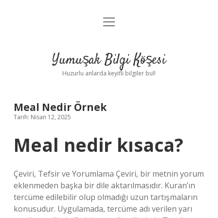
menüyü
Anasayfa
aç
Gizlilik Politikası
Yumuşak Bilgi Köşesi
Yasal Uyarı
Huzurlu anlarda keyifli bilgiler bul!
Hakkımızda
Meal Nedir Örnek
Tarih: Nisan 12, 2025
Meal nedir kısaca?
Çeviri, Tefsir ve Yorumlama Çeviri, bir metnin yorum
eklenmeden başka bir dile aktarılmasıdır. Kuran’ın
tercüme edilebilir olup olmadığı uzun tartışmaların
konusudur. Uygulamada, tercüme adı verilen yarı