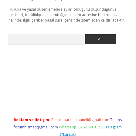
Hukuka ve yasal düzenlemelere aykırı olduğunu düşündüğünüz
içerikleri,
backlinkpanelicomtr@gmail.com
adresine bildirmeniz
halinde, ilgili içerikler yasal süre içerisinde sitemizden kaldırılacaktır.
Arama
r
elexbetgiris.org
Reklam ve İletişim:
E-mail:
backlinkpaneli@gmail.com
Teams:
forumhizmeti@gmail.com
Whatsapp: 0262 606 0 726
Telegram:
@karabul