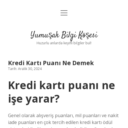
menüyü
Anasayfa
aç
Gizlilik Politikası
Yumuşak Bilgi Köşesi
Yasal Uyarı
Huzurlu anlarda keyifli bilgiler bul!
Hakkımızda
Kredi Kartı Puanı Ne Demek
Tarih: Aralık 30, 2024
Kredi kartı puanı ne
işe yarar?
Genel olarak alışveriş puanları, mil puanları ve nakit
iade puanları en çok tercih edilen kredi kartı ödül