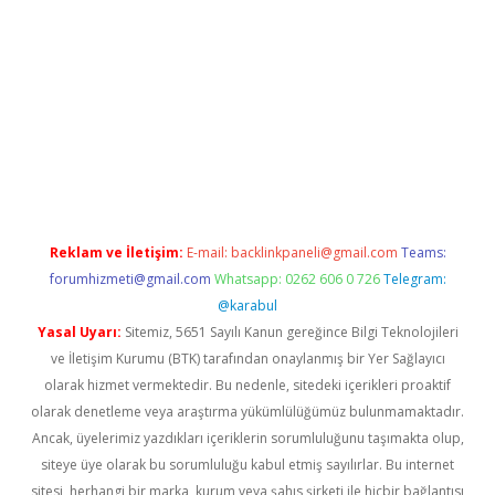
r
elexbetgiris.org
Reklam ve İletişim:
E-mail:
backlinkpaneli@gmail.com
Teams:
forumhizmeti@gmail.com
Whatsapp: 0262 606 0 726
Telegram:
@karabul
Yasal Uyarı:
Sitemiz, 5651 Sayılı Kanun gereğince Bilgi Teknolojileri
ve İletişim Kurumu (BTK) tarafından onaylanmış bir Yer Sağlayıcı
olarak hizmet vermektedir. Bu nedenle, sitedeki içerikleri proaktif
olarak denetleme veya araştırma yükümlülüğümüz bulunmamaktadır.
Ancak, üyelerimiz yazdıkları içeriklerin sorumluluğunu taşımakta olup,
siteye üye olarak bu sorumluluğu kabul etmiş sayılırlar. Bu internet
sitesi, herhangi bir marka, kurum veya şahıs şirketi ile hiçbir bağlantısı