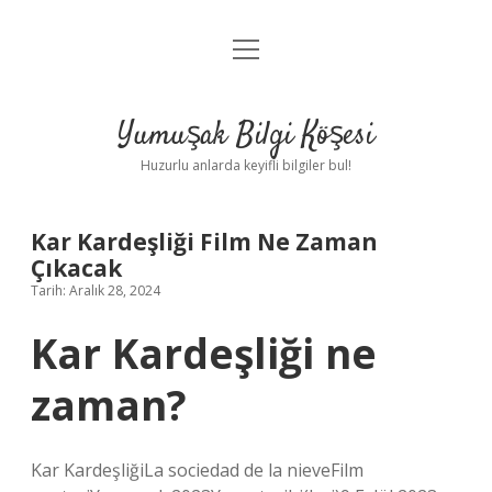
menüyü
Anasayfa
aç
Gizlilik Politikası
Yumuşak Bilgi Köşesi
Yasal Uyarı
Huzurlu anlarda keyifli bilgiler bul!
Hakkımızda
Kar Kardeşliği Film Ne Zaman
Çıkacak
Tarih: Aralık 28, 2024
Kar Kardeşliği ne
zaman?
Kar KardeşliğiLa sociedad de la nieveFilm