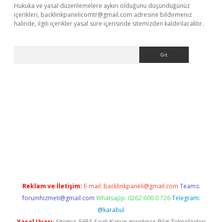
Hukuka ve yasal düzenlemelere aykırı olduğunu düşündüğünüz
içerikleri,
backlinkpanelicomtr@gmail.com
adresine bildirmeniz
halinde, ilgili içerikler yasal süre içerisinde sitemizden kaldırılacaktır.
Arama
r
elexbetgiris.org
Reklam ve İletişim:
E-mail:
backlinkpaneli@gmail.com
Teams:
forumhizmeti@gmail.com
Whatsapp: 0262 606 0 726
Telegram:
@karabul
Yasal Uyarı:
Sitemiz, 5651 Sayılı Kanun gereğince Bilgi Teknolojileri