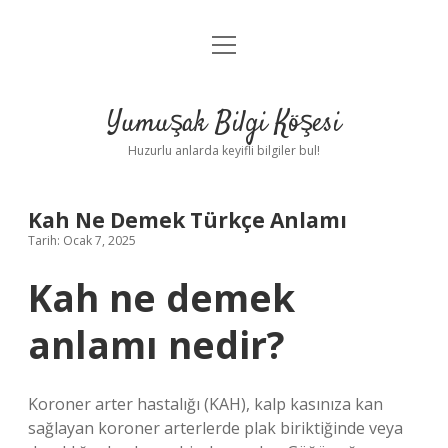
menüyü
Anasayfa
aç
Gizlilik Politikası
Yumuşak Bilgi Köşesi
Yasal Uyarı
Huzurlu anlarda keyifli bilgiler bul!
Hakkımızda
Kah Ne Demek Türkçe Anlamı
Tarih: Ocak 7, 2025
Kah ne demek
anlamı nedir?
Koroner arter hastalığı (KAH), kalp kasınıza kan
sağlayan koroner arterlerde plak biriktiğinde veya