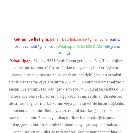
ir
elexbetgiris.org
Reklam ve İletişim:
E-mail:
backlinkpaneli@gmail.com
Teams:
forumhizmeti@gmail.com
Whatsapp: 0262 606 0 726
Telegram:
@karabul
Yasal Uyarı:
Sitemiz, 5651 Sayılı Kanun gereğince Bilgi Teknolojileri
ve İletişim Kurumu (BTK) tarafından onaylanmış bir Yer Sağlayıcı
olarak hizmet vermektedir. Bu nedenle, sitedeki içerikleri proaktif
olarak denetleme veya araştırma yükümlülüğümüz bulunmamaktadır.
Ancak, üyelerimiz yazdıkları içeriklerin sorumluluğunu taşımakta olup,
siteye üye olarak bu sorumluluğu kabul etmiş sayılırlar. Bu internet
sitesi, herhangi bir marka, kurum veya şahıs şirketi ile hiçbir bağlantısı
bulunmamaktadır. Sitede yalnızca kendi hazırladığımız makaleler
paylaşılmaktadır. Burada yer alan içerikler haber niteliği taşımamakta
olup, gerçek kurum ve kişiler hakkında paylaşım yapılmamaktadır.
Gerçek kurum ve kişiler ile isim benzerlikleri tamamen tesadüfidir.