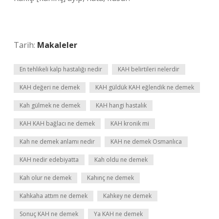
Tarih:
Makaleler
En tehlikeli kalp hastalığı nedir
KAH belirtileri nelerdir
KAH değeri ne demek
KAH güldük KAH eğlendik ne demek
Kah gülmek ne demek
KAH hangi hastalık
KAH KAH bağlacı ne demek
KAH kronik mi
Kah ne demek anlamı nedir
KAH ne demek Osmanlıca
KAH nedir edebiyatta
Kah oldu ne demek
Kah olur ne demek
Kahınç ne demek
Kahkaha attım ne demek
Kahkey ne demek
Sonuç KAH ne demek
Ya KAH ne demek