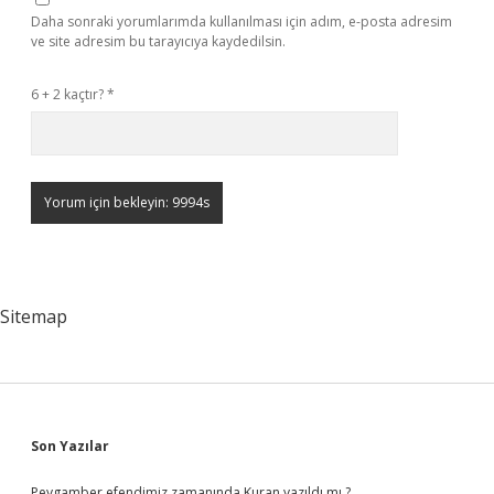
Daha sonraki yorumlarımda kullanılması için adım, e-posta adresim
ve site adresim bu tarayıcıya kaydedilsin.
6 + 2 kaçtır?
*
Sitemap
Sidebar
Son Yazılar
Peygamber efendimiz zamanında Kuran yazıldı mı ?