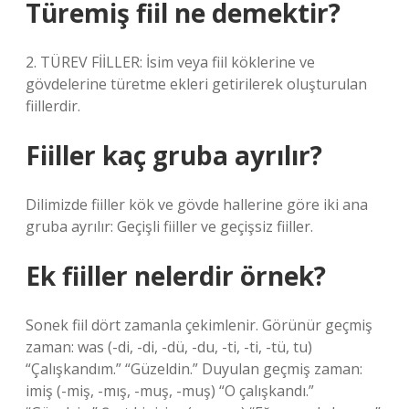
Türemiş fiil ne demektir?
2. TÜREV FİİLLER: İsim veya fiil köklerine ve
gövdelerine türetme ekleri getirilerek oluşturulan
fiillerdir.
Fiiller kaç gruba ayrılır?
Dilimizde fiiller kök ve gövde hallerine göre iki ana
gruba ayrılır: Geçişli fiiller ve geçişsiz fiiller.
Ek fiiller nelerdir örnek?
Sonek fiil dört zamanla çekimlenir. Görünür geçmiş
zaman: was (-di, -di, -dü, -du, -ti, -ti, -tü, tu)
“Çalışkandım.” “Güzeldin.” Duyulan geçmiş zaman:
imiş (-miş, -mış, -muş, -muş) “O çalışkandı.”