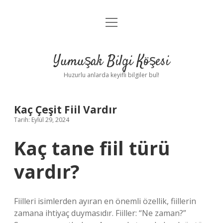
menüyü
Anasayfa
aç
Gizlilik Politikası
Yumuşak Bilgi Köşesi
Yasal Uyarı
Huzurlu anlarda keyifli bilgiler bul!
Hakkımızda
Kaç Çeşit Fiil Vardır
Tarih: Eylül 29, 2024
Kaç tane fiil türü
vardır?
Fiilleri isimlerden ayıran en önemli özellik, fiillerin
zamana ihtiyaç duymasıdır. Fiiller: “Ne zaman?”