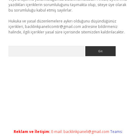
yazdıkları içeriklerin sorumluluğunu taşımakta olup, siteye üye olarak
bu sorumluluğu kabul etmiş sayılırlar.
Hukuka ve yasal düzenlemelere aykırı olduğunu düşündüğünüz
içerikleri,
backlinkpanelicomtr@gmail.com
adresine bildirmeniz
halinde, ilgili içerikler yasal süre içerisinde sitemizden kaldırılacaktır.
Arama
ir
elexbetgiris.org
Reklam ve İletişim:
E-mail:
backlinkpaneli@gmail.com
Teams: