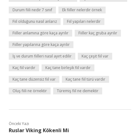
Durum fiili nedir 7 sınıf
Ek fiiller nelerdir örnek
Fiil olduğunu nasıl anlarız
Fiil yapıları nelerdir
Fiiller anlamına göre kaça ayrılır
Fiiller kaç gruba ayrılır
Fiiller yapılarına göre kaça ayrılır
İş ve durum fiilleri nasıl ayırt edilir
Kaç çeşit fiil var
Kaç fiil vardır
Kaç tane birleşik fiil vardır
Kaç tane düzensiz fiil var
Kaç tane fiil türü vardır
Oluş fiili ne örnektir
Türemiş fiil ne demektir
Önceki Yazı
Ruslar Viking Kökenli Mi