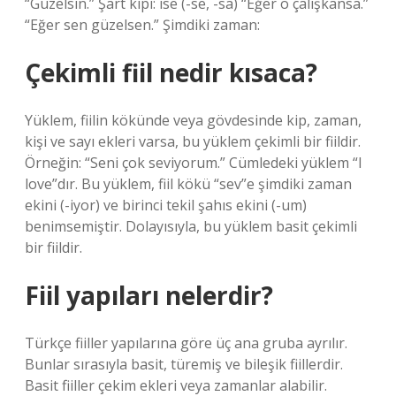
“Güzelsin.” Şart kipi: ise (-se, -sa) “Eğer o çalışkansa.”
“Eğer sen güzelsen.” Şimdiki zaman:
Çekimli fiil nedir kısaca?
Yüklem, fiilin kökünde veya gövdesinde kip, zaman,
kişi ve sayı ekleri varsa, bu yüklem çekimli bir fiildir.
Örneğin: “Seni çok seviyorum.” Cümledeki yüklem “I
love”dır. Bu yüklem, fiil kökü “sev”e şimdiki zaman
ekini (-iyor) ve birinci tekil şahıs ekini (-um)
benimsemiştir. Dolayısıyla, bu yüklem basit çekimli
bir fiildir.
Fiil yapıları nelerdir?
Türkçe fiiller yapılarına göre üç ana gruba ayrılır.
Bunlar sırasıyla basit, türemiş ve bileşik fiillerdir.
Basit fiiller çekim ekleri veya zamanlar alabilir.