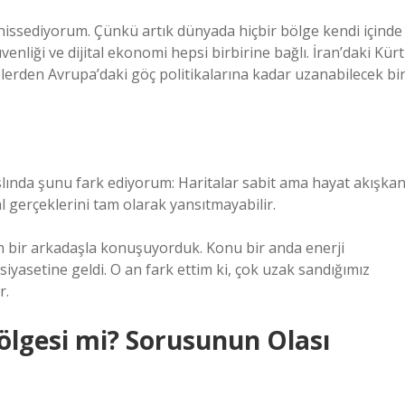
hissediyorum. Çünkü artık dünyada hiçbir bölge kendi içinde
güvenliği ve dijital ekonomi hepsi birbirine bağlı. İran’daki Kürt
lerden Avrupa’daki göç politikalarına kadar uzanabilecek bi
ında şunu fark ediyorum: Haritalar sabit ama hayat akışkan
l gerçeklerini tam olarak yansıtmayabilir.
 bir arkadaşla konuşuyorduk. Konu bir anda enerji
siyasetine geldi. O an fark ettim ki, çok uzak sandığımız
r.
Bölgesi mi? Sorusunun Olası