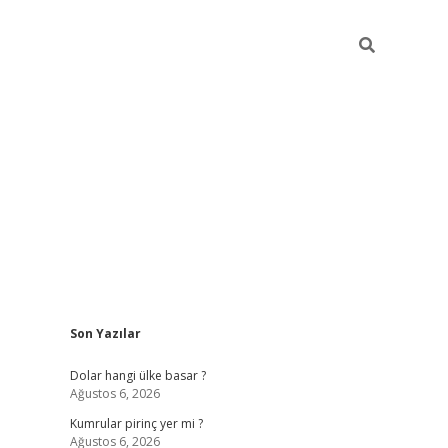
Sidebar
Son Yazılar
https://hiltonbet-giris.com/
betexper indir
elex
Dolar hangi ülke basar ?
Ağustos 6, 2026
Kumrular pirinç yer mi ?
Ağustos 6, 2026