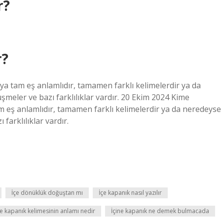
r?
r?
ya tam eş anlamlıdır, tamamen farklı kelimelerdir ya da
meler ve bazı farklılıklar vardır. 20 Ekim 2024 Kime
m eş anlamlıdır, tamamen farklı kelimelerdir ya da neredeyse
farklılıklar vardır.
İçe dönüklük doğuştan mı
İçe kapanık nasıl yazılır
ne kapanık kelimesinin anlamı nedir
İçine kapanık ne demek bulmacada