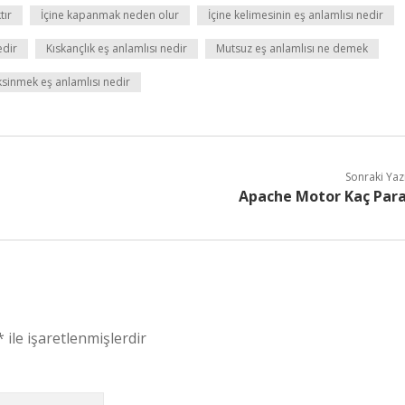
tır
İçine kapanmak neden olur
İçine kelimesinin eş anlamlısı nedir
edir
Kıskançlık eş anlamlısı nedir
Mutsuz eş anlamlısı ne demek
ksinmek eş anlamlısı nedir
Sonraki Yaz
Apache Motor Kaç Par
*
ile işaretlenmişlerdir