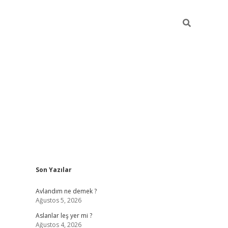
Sidebar
Son Yazılar
https://hiltonbet-giris.com/
betexper indir
elex
Avlandım ne demek ?
Ağustos 5, 2026
Aslanlar leş yer mi ?
Ağustos 4, 2026