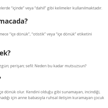
elerde “içinde” veya “dahil” gibi kelimeler kullanılmaktadır.
lmacada?
mece “içe dönük”, “otistik” veya “içe dönük” etiketini
ek?
zgün; perişan; sefil: Neden bu kadar mutsuzsun?
?
içe dönük olur. Kendini olduğu gibi sunamayan, incindiği,
şılmadığı için anne babasıyla ruhsal iletişim kuramayan çocuk