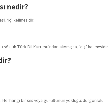
sı nedir?
i, “iç” kelimesidir.
r. Bu sözlük Türk Dil Kurumu’ndan alınmışsa, “dış” kelimesidir.
dir?
k. Herhangi bir ses veya gürültünün yokluğu; durgunluk.