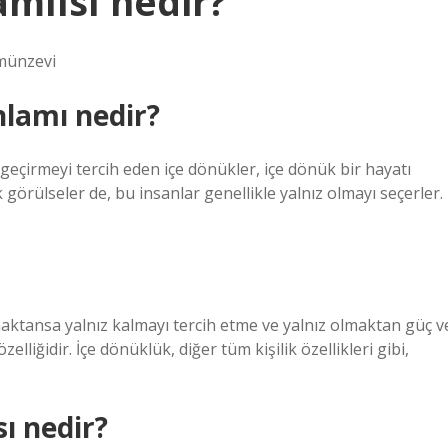
amlısı nedir?
 münzevi
nlamı nedir?
eçirmeyi tercih eden içe dönükler, içe dönük bir hayatı
k görülseler de, bu insanlar genellikle yalnız olmayı seçerler.
olmaktansa yalnız kalmayı tercih etme ve yalnız olmaktan güç v
zelliğidir. İçe dönüklük, diğer tüm kişilik özellikleri gibi,
sı nedir?