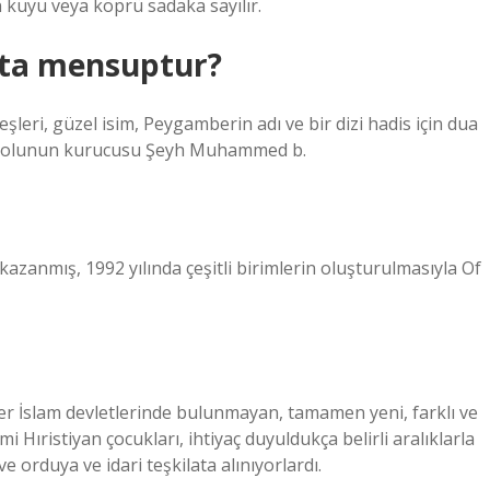
n kuyu veya köprü sadaka sayılır.
kata mensuptur?
şleri, güzel isim, Peygamberin adı ve bir dizi hadis için dua
yye kolunun kurucusu Şeyh Muhammed b.
 kazanmış, 1992 yılında çeşitli birimlerin oluşturulmasıyla Of
er İslam devletlerinde bulunmayan, tamamen yeni, farklı ve
 Hıristiyan çocukları, ihtiyaç duyuldukça belirli aralıklarla
e orduya ve idari teşkilata alınıyorlardı.