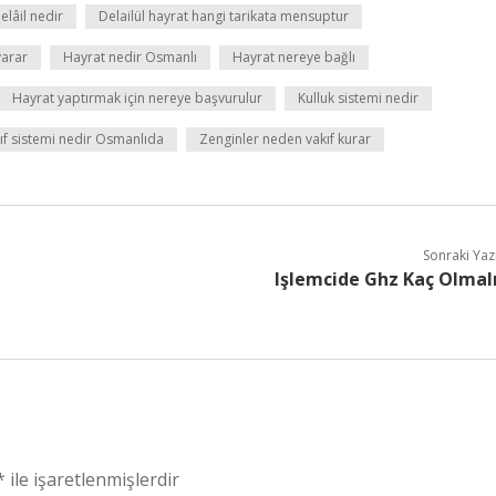
elâil nedir
Delailül hayrat hangi tarikata mensuptur
yarar
Hayrat nedir Osmanlı
Hayrat nereye bağlı
Hayrat yaptırmak için nereye başvurulur
Kulluk sistemi nedir
ıf sistemi nedir Osmanlıda
Zenginler neden vakıf kurar
Sonraki Yaz
Işlemcide Ghz Kaç Olmal
*
ile işaretlenmişlerdir