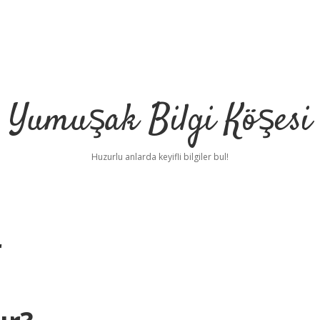
Yumuşak Bilgi Köşesi
Huzurlu anlarda keyifli bilgiler bul!
r