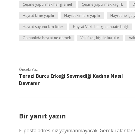
Çeşme yaptırmak hangi amel
Çeşme yaptırmak kaç TL
D
Hayrat kime yapılır
Hayrat kimlere yapılır
Hayrat ne işe 
Hayrat suyunu kim öder
Hayrat Vakfı hangi cemaate bağlı
Osmanlıda hayrat ne demek
Vakıf kaç kişi ile kurulur
Vak
Önceki Yazı
Terazi Burcu Erkeği Sevmediği Kadına Nasıl
Davranır
Bir yanıt yazın
E-posta adresiniz yayınlanmayacak.
Gerekli alanlar