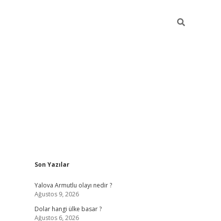
Sidebar
Son Yazılar
https://hiltonbet-giris.com/
betexper indir
elex
Yalova Armutlu olayı nedir ?
Ağustos 9, 2026
Dolar hangi ülke basar ?
Ağustos 6, 2026