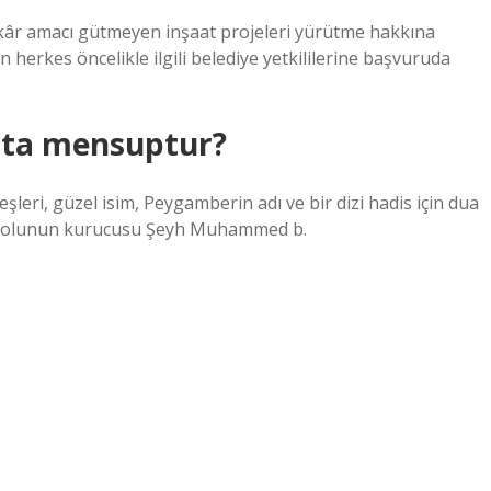
a kâr amacı gütmeyen inşaat projeleri yürütme hakkına
 herkes öncelikle ilgili belediye yetkililerine başvuruda
kata mensuptur?
şleri, güzel isim, Peygamberin adı ve bir dizi hadis için dua
yye kolunun kurucusu Şeyh Muhammed b.