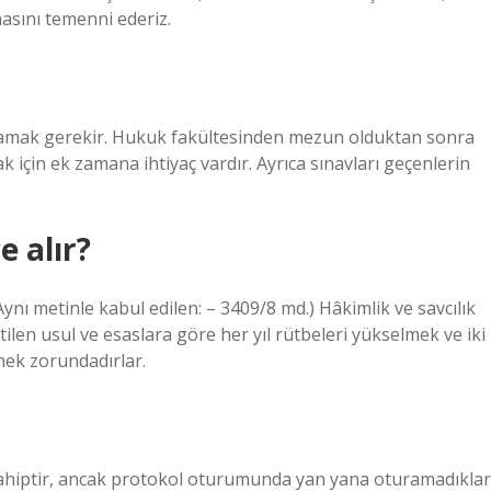
masını temenni ederiz.
mlamak gerekir. Hukuk fakültesinden mezun olduktan sonra
 için ek zamana ihtiyaç vardır. Ayrıca sınavları geçenlerin
e alır?
ynı metinle kabul edilen: – 3409/8 md.) Hâkimlik ve savcılık
ilen usul ve esaslara göre her yıl rütbeleri yükselmek ve iki
mek zorundadırlar.
ahiptir, ancak protokol oturumunda yan yana oturamadıklar