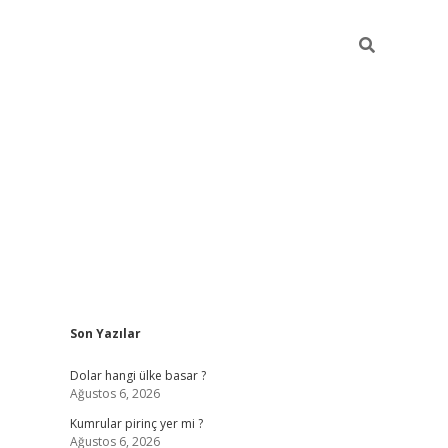
Sidebar
Son Yazılar
https://hiltonbet-giris.com/
betexper indir
ele
Dolar hangi ülke basar ?
Ağustos 6, 2026
Kumrular pirinç yer mi ?
Ağustos 6, 2026