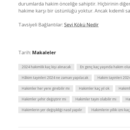
durumlarda hakim önceliğe sahiptir. Hiçbirinin diğer
hakime karşı bir üstünlüğü yoktur. Ancak kıdemli sa
Tavsiyeli Bağlantılar:
Sevi Kökü Nedir
Tarih:
Makaleler
2024 hakimlik kaç kişi alınacak
En genç kaç yaşında hakim olu
Hâkim tayinleri 2024 ne zaman yapılacak
Hakim tayinleri 202
Hakimler her yere girebilir mi
Hakimler kaç yıl ok
Hakimle
Hakimler şehir değiştirir mi
Hakimler tayin olabilir mi
Ha
Hakimlerin yer değişikliği nasıl yapılır
Hakimlerin yıllık izni ka