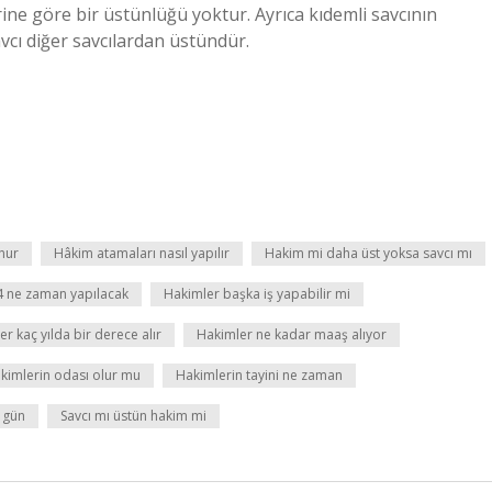
ine göre bir üstünlüğü yoktur. Ayrıca kıdemli savcının
vcı diğer savcılardan üstündür.
nur
Hâkim atamaları nasıl yapılır
Hakim mi daha üst yoksa savcı mı
4 ne zaman yapılacak
Hakimler başka iş yapabilir mi
r kaç yılda bir derece alır
Hakimler ne kadar maaş alıyor
kimlerin odası olur mu
Hakimlerin tayini ne zaman
ç gün
Savcı mı üstün hakim mi