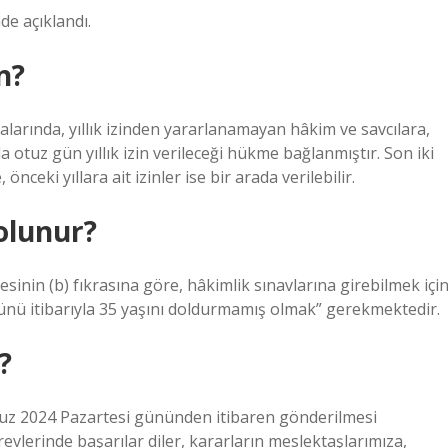
de açıklandı.
n?
ralarında, yıllık izinden yararlanamayan hâkim ve savcılara,
otuz gün yıllık izin verileceği hükme bağlanmıştır. Son iki
 önceki yıllara ait izinler ise bir arada verilebilir.
olunur?
inin (b) fıkrasına göre, hâkimlik sınavlarına girebilmek içi
 günü itibarıyla 35 yaşını doldurmamış olmak” gerekmektedir.
?
muz 2024 Pazartesi gününden itibaren gönderilmesi
vlerinde başarılar diler, kararların meslektaşlarımıza,