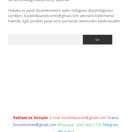
Hukuka ve yasal düzenlemelere aykırı olduğunu düşündüğünüz
içerikleri,
backlinkpanelicomtr@gmail.com
adresine bildirmeniz
halinde, ilgili içerikler yasal süre içerisinde sitemizden kaldırılacaktır.
Arama
ir
elexbetgiris.org
Reklam ve İletişim:
E-mail:
backlinkpaneli@gmail.com
Teams:
forumhizmeti@gmail.com
Whatsapp: 0262 606 0 726
Telegram:
@karabul