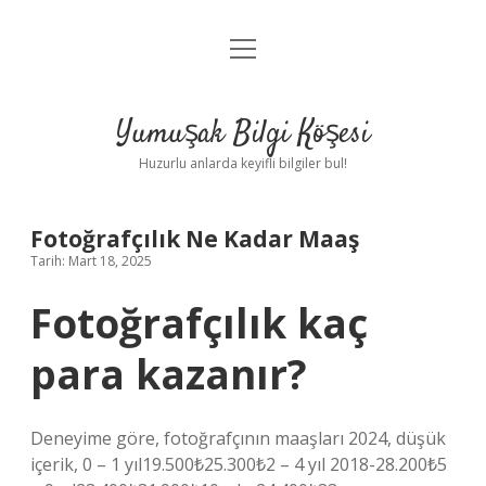
menüyü
Anasayfa
aç
Gizlilik Politikası
Yumuşak Bilgi Köşesi
Yasal Uyarı
Huzurlu anlarda keyifli bilgiler bul!
Hakkımızda
Fotoğrafçılık Ne Kadar Maaş
Tarih: Mart 18, 2025
Fotoğrafçılık kaç
para kazanır?
Deneyime göre, fotoğrafçının maaşları 2024, düşük
içerik, 0 – 1 yıl19.500₺25.300₺2 – 4 yıl 2018-28.200₺5