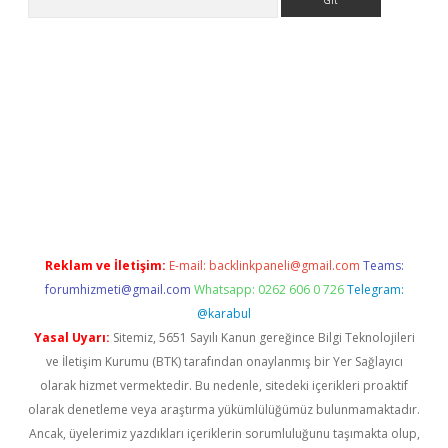
ir
elexbetgiris.org
Reklam ve İletişim:
E-mail:
backlinkpaneli@gmail.com
Teams:
forumhizmeti@gmail.com
Whatsapp: 0262 606 0 726
Telegram:
@karabul
Yasal Uyarı:
Sitemiz, 5651 Sayılı Kanun gereğince Bilgi Teknolojileri
ve İletişim Kurumu (BTK) tarafından onaylanmış bir Yer Sağlayıcı
olarak hizmet vermektedir. Bu nedenle, sitedeki içerikleri proaktif
olarak denetleme veya araştırma yükümlülüğümüz bulunmamaktadır.
Ancak, üyelerimiz yazdıkları içeriklerin sorumluluğunu taşımakta olup,