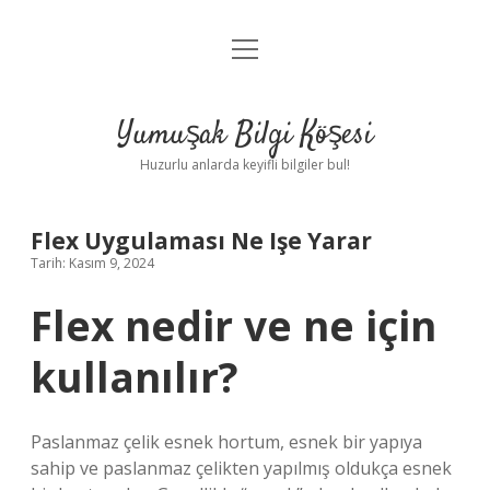
menüyü
Anasayfa
aç
Gizlilik Politikası
Yumuşak Bilgi Köşesi
Yasal Uyarı
Huzurlu anlarda keyifli bilgiler bul!
Hakkımızda
Flex Uygulaması Ne Işe Yarar
Tarih: Kasım 9, 2024
Flex nedir ve ne için
kullanılır?
Paslanmaz çelik esnek hortum, esnek bir yapıya
sahip ve paslanmaz çelikten yapılmış oldukça esnek