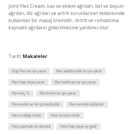
Joint Flex Cream, kas ve eklem ağrıları, bel ve boyun
ağrıları, diz ağrıları ve artrit sorunlarının tedavisinde
kullanılan bir masaj kremidir.; Artrit ve romatizma
kaynaklı ağrıların giderilmesine yardımcı olur.
Tarih:
Makaleler
Digi Flex ne işe yarar
Flex antibiyotik ne işe yarar
Flex hap neye yarar
Flex kablosu ne işe yarar
Flex kaç TL
Flex krem ne işe yarar
Flex nedir ve ne için kullanılır
Flex nerede kullanılır
Flex özelliği nedir
Flex sorunu nedir
Flex yapmak ne demek
Flexi hap neye iyi gelir