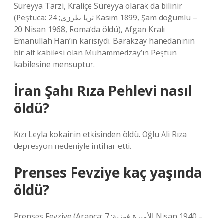
Süreyya Tarzi, Kraliçe Süreyya olarak da bilinir
(Peştuca: ثریا طرزی; 24 Kasım 1899, Şam doğumlu –
20 Nisan 1968, Roma’da öldü), Afgan Kralı
Emanullah Han’ın karısıydı. Barakzay hanedanının
bir alt kabilesi olan Muhammedzay’ın Peştun
kabilesine mensuptur.
İran Şahı Rıza Pehlevi nasıl
öldü?
Kızı Leyla kokainin etkisinden öldü. Oğlu Ali Rıza
depresyon nedeniyle intihar etti.
Prenses Fevziye kaç yaşında
öldü?
Prenses Fevziye (Arapça: الأميرة فوزية; 7 Nisan 1940 –