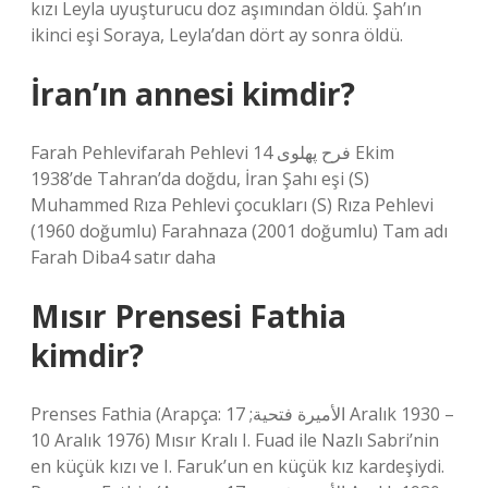
kızı Leyla uyuşturucu doz aşımından öldü. Şah’ın
ikinci eşi Soraya, Leyla’dan dört ay sonra öldü.
İran’ın annesi kimdir?
Farah Pehlevifarah Pehlevi فرح پهلوی 14 Ekim
1938’de Tahran’da doğdu, İran Şahı eşi (S)
Muhammed Rıza Pehlevi çocukları (S) Rıza Pehlevi
(1960 doğumlu) Farahnaza (2001 doğumlu) Tam adı
Farah Diba4 satır daha
Mısır Prensesi Fathia
kimdir?
Prenses Fathia (Arapça: الأميرة فتحية; 17 Aralık 1930 –
10 Aralık 1976) Mısır Kralı I. Fuad ile Nazlı Sabri’nin
en küçük kızı ve I. Faruk’un en küçük kız kardeşiydi.