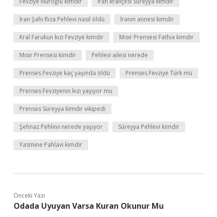
Fevziye Nuroğlu kimdir
İran kraliçesi Süreyya kimdir
İran Şahı Rıza Pehlevi nasıl öldü
İranın annesi kimdir
Kral Farukun kızı Fevziye kimdir
Mısır Prensesi Fathia kimdir
Mısır Prensesi kimdir
Pehlevi ailesi nerede
Prenses Fevziye kaç yaşında öldü
Prenses Fevziye Türk mü
Prenses Fevziyenin kızı yaşıyor mu
Prenses Süreyya kimdir vikipedi
Şehnaz Pehlevi nerede yaşıyor
Süreyya Pehlevi kimdir
Yasmine Pahlavi kimdir
Önceki Yazı
Odada Uyuyan Varsa Kuran Okunur Mu