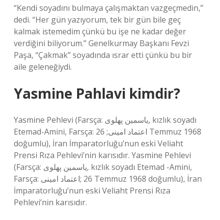
“Kendi soyadını bulmaya çalışmaktan vazgeçmedin,”
dedi. “Her gün yazıyorum, tek bir gün bile geç
kalmak istemedim çünkü bu işe ne kadar değer
verdiğini biliyorum.” Genelkurmay Başkanı Fevzi
Paşa, “Çakmak” soyadında ısrar etti çünkü bu bir
aile geleneğiydi.
Yasmine Pahlavi kimdir?
Yasmine Pehlevi (Farsça: یاسمین پهلوی, kızlık soyadı
Etemad-Amini, Farsça: اعتماد امینی; 26 Temmuz 1968
doğumlu), İran İmparatorluğu’nun eski Veliaht
Prensi Rıza Pehlevi’nin karısıdır. Yasmine Pehlevi
(Farsça: یاسمین پهلوی, kızlık soyadı Etemad -Amini,
Farsça: اعتماد امینی‎; 26 Temmuz 1968 doğumlu), İran
İmparatorluğu’nun eski Veliaht Prensi Rıza
Pehlevi’nin karısıdır.