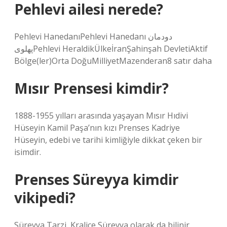
Pehlevi ailesi nerede?
Pehlevi HanedanıPehlevi Hanedanı دودمان
پهلویPehlevi HeraldikÜlkeİranŞahinşah DevletiAktif
Bölge(ler)Orta DoğuMilliyetMazenderan8 satır daha
Mısır Prensesi kimdir?
1888-1955 yılları arasında yaşayan Mısır Hıdivi
Hüseyin Kamil Paşa’nın kızı Prenses Kadriye
Hüseyin, edebi ve tarihi kimliğiyle dikkat çeken bir
isimdir.
Prenses Süreyya kimdir
vikipedi?
Süreyya Tarzi, Kraliçe Süreyya olarak da bilinir