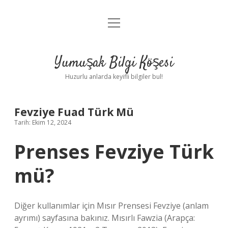
menüyü
Anasayfa
aç
Gizlilik Politikası
Yumuşak Bilgi Köşesi
Yasal Uyarı
Huzurlu anlarda keyifli bilgiler bul!
Hakkımızda
Fevziye Fuad Türk Mü
Tarih: Ekim 12, 2024
Prenses Fevziye Türk
mü?
Diğer kullanımlar için Mısır Prensesi Fevziye (anlam
ayrımı) sayfasına bakınız. Mısırlı Fawzia (Arapça: