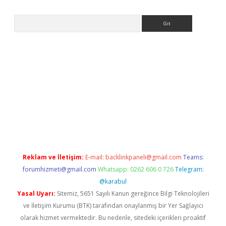
Arama
ir
elexbetgiris.org
Reklam ve İletişim:
E-mail:
backlinkpaneli@gmail.com
Teams:
forumhizmeti@gmail.com
Whatsapp: 0262 606 0 726
Telegram:
@karabul
Yasal Uyarı:
Sitemiz, 5651 Sayılı Kanun gereğince Bilgi Teknolojileri
ve İletişim Kurumu (BTK) tarafından onaylanmış bir Yer Sağlayıcı
olarak hizmet vermektedir. Bu nedenle, sitedeki içerikleri proaktif