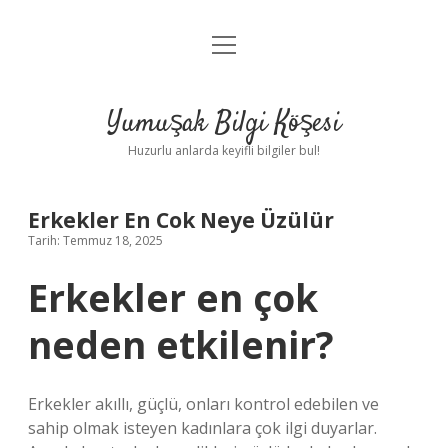
menüyü
Anasayfa
aç
Gizlilik Politikası
Yumuşak Bilgi Köşesi
Yasal Uyarı
Huzurlu anlarda keyifli bilgiler bul!
Hakkımızda
Erkekler En Cok Neye Üzülür
Tarih: Temmuz 18, 2025
Erkekler en çok
neden etkilenir?
Erkekler akıllı, güçlü, onları kontrol edebilen ve
sahip olmak isteyen kadınlara çok ilgi duyarlar.