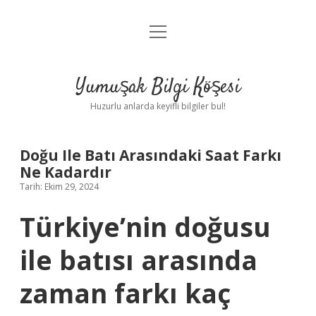
menüyü
Anasayfa
aç
Gizlilik Politikası
Yumuşak Bilgi Köşesi
Yasal Uyarı
Huzurlu anlarda keyifli bilgiler bul!
Hakkımızda
Doğu Ile Batı Arasındaki Saat Farkı
Ne Kadardır
Tarih: Ekim 29, 2024
Türkiye’nin doğusu
ile batısı arasında
zaman farkı kaç