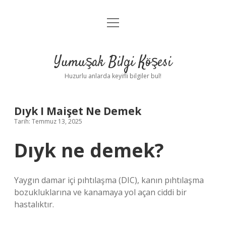
menüyü
Anasayfa
aç
Gizlilik Politikası
Yumuşak Bilgi Köşesi
Yasal Uyarı
Huzurlu anlarda keyifli bilgiler bul!
Hakkımızda
Dıyk I Maişet Ne Demek
Tarih: Temmuz 13, 2025
Dıyk ne demek?
Yaygın damar içi pıhtılaşma (DIC), kanın pıhtılaşma
bozukluklarına ve kanamaya yol açan ciddi bir
hastalıktır.