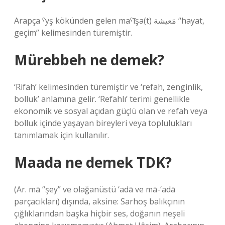
Arapça ˁyş kökünden gelen maˁīşa(t) مَعيشة “hayat,
geçim” kelimesinden türemiştir.
Mürebbeh ne demek?
‘Rifah’ kelimesinden türemiştir ve ‘refah, zenginlik,
bolluk’ anlamına gelir. ‘Refahlı’ terimi genellikle
ekonomik ve sosyal açıdan güçlü olan ve refah veya
bolluk içinde yaşayan bireyleri veya toplulukları
tanımlamak için kullanılır.
Maada ne demek TDK?
(Ar. mā “şey” ve olağanüstü ‘adā ve mā-‘adā
parçacıkları) dışında, aksine: Sarhoş balıkçının
çığlıklarından başka hiçbir ses, doğanın neşeli