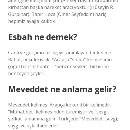
ahengine karışmamıştır (Ahmet Hâşim). Arabacının
kırbaçtan başka hareket aracı yoktur (Hüseyin R.
Gürpınar). Bahir Hoca (Ömer Seyfeddin) hariç
hepimiz ayağa kalktık.
Esbah ne demek?
Canlı ve girişimci bir kişiyi tanımlayan bir kelime.
Rahat, neşeli kişilik. *Arapça “shibh” kelimesinin
çoğul hali “ashbah” – “benzer şeyler”, birbirine
benzeyen şeyler.
Meveddet ne anlama gelir?
Meveddet kelimesi Arapça kökenli bir kelimedir.
“Muhabbet” kelimesinden türemiştir ve “sevgi,
şefkat” anlamına gelir. Türkçede “Meveddet” sevgi,
saygı ve aşkı ifade eder.