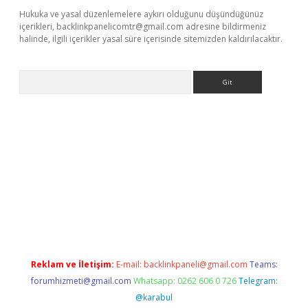
Hukuka ve yasal düzenlemelere aykırı olduğunu düşündüğünüz
içerikleri,
backlinkpanelicomtr@gmail.com
adresine bildirmeniz
halinde, ilgili içerikler yasal süre içerisinde sitemizden kaldırılacaktır.
Arama
ndir
elexbetgiris.org
Reklam ve İletişim:
E-mail:
backlinkpaneli@gmail.com
Teams:
forumhizmeti@gmail.com
Whatsapp: 0262 606 0 726
Telegram:
@karabul