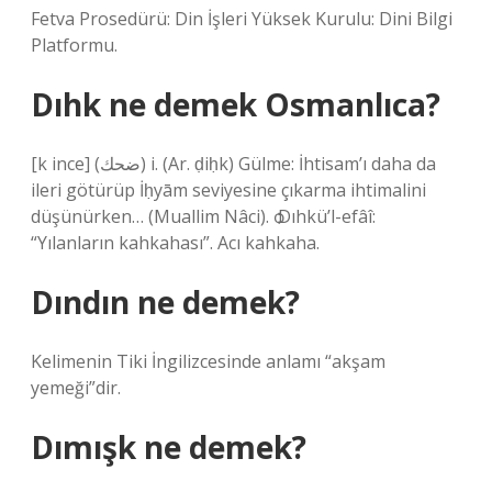
Fetva Prosedürü: Din İşleri Yüksek Kurulu: Dini Bilgi
Platformu.
Dıhk ne demek Osmanlıca?
[k ince] (ﺿﺤﻚ) i. (Ar. ḍiḥk) Gülme: İhtisam’ı daha da
ileri götürüp İḥyām seviyesine çıkarma ihtimalini
düşünürken… (Muallim Nâci). ѻ Dıhkü’l-efâî:
“Yılanların kahkahası”. Acı kahkaha.
Dındın ne demek?
Kelimenin Tiki İngilizcesinde anlamı “akşam
yemeği”dir.
Dımışk ne demek?