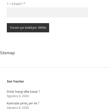
7 + 8 kaçtır?
*
Sitemap
Sidebar
Son Yazılar
Dolar hangi ülke basar ?
Ağustos 6, 2026
Kumrular pirinç yer mi ?
Ağustos 6, 2026