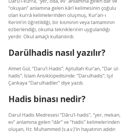
Dârü’l-kurrâ, “yer, oda, ev” anlamına gelen dâr ve
“okuyan” anlamına gelen kārî kelimesinin çoğulu
olan kurrâ kelimelerinden oluşmuş, Kur’an-ı
Kerim’in öğretildiği, bir kısmının veya tamamının
ezberlendiği, okuma tekniklerinin uygulandığı
yerdir. Okul amaçlı kullanılırdı.
Darülhadis nasıl yazılır?
Almet Gül, “Daru’l-Hadis”; Aptullah Kur’an, “Dar ül-
hadis”; İslam Ansiklopedisinde: “Darulhadis”; Işıl
Çankaya “Darulhadiler” diye yazdı.
Hadis binası nedir?
Darul Hadis Medresesi “Dâru’l-hadis”, “yer, mekan,
ev” anlamına gelen “dâr” ve “hadis” kelimelerinden
oluşan, Hz. Muhammed (s.a.v.)’in hayatının adıdır.