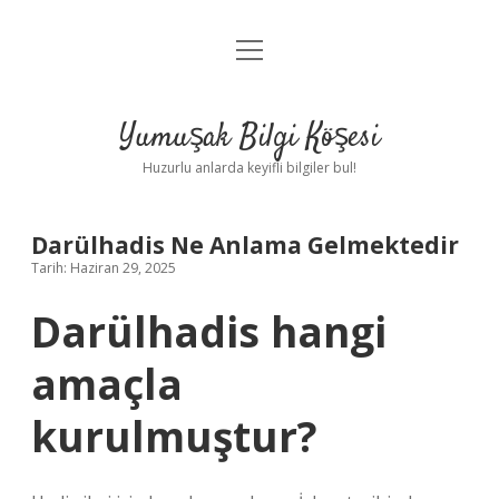
menüyü
Anasayfa
aç
Gizlilik Politikası
Yumuşak Bilgi Köşesi
Yasal Uyarı
Huzurlu anlarda keyifli bilgiler bul!
Hakkımızda
Darülhadis Ne Anlama Gelmektedir
Tarih: Haziran 29, 2025
Darülhadis hangi
amaçla
kurulmuştur?