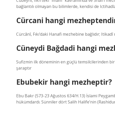
Cübeynî, fikh’teki “imam” kavramında ve Shafi’i mezhe
bağlantılı olmayan bu bilimlerde, kendisi de Ictihadla
Cürcani hangi mezheptendi
Cürcânî, Fıkı’daki Hanafi mezhebine bağlıdır; Itikadî 
Cüneydi Bağdadi hangi mez
Sufizmin ilk döneminin en güçlü temsilcilerinden bir
şaraptır
Ebubekir hangi mezheptir?
Ebu Bakr (573-23 Ağustos 634/H.13) İslami Peyga
hükümdardı. Sünniler dört Salih Halife’nin (Rashidun)