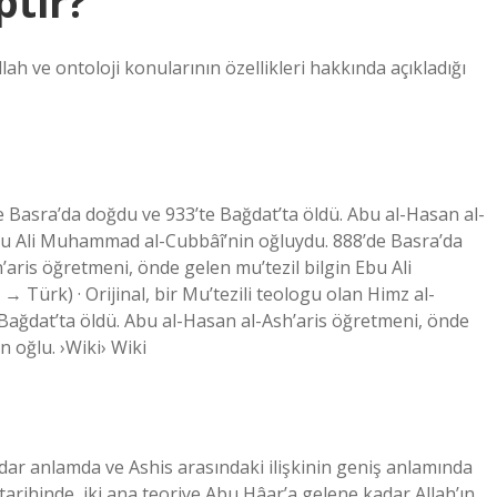
tir?
ah ve ontoloji konularının özellikleri hakkında açıkladığı
e Basra’da doğdu ve 933’te Bağdat’ta öldü. Abu al-Hasan al-
Abu Ali Muhammad al-Cubbâî’nin oğluydu. 888’de Basra’da
’aris öğretmeni, önde gelen mu’tezil bilgin Ebu Ali
 Türk) · Orijinal, bir Mu’tezili teologu olan Himz al-
 Bağdat’ta öldü. Abu al-Hasan al-Ash’aris öğretmeni, önde
 oğlu. ›Wiki› Wiki
iyi dar anlamda ve Ashis arasındaki ilişkinin geniş anlamında
arihinde, iki ana teoriye Abu Hâar’a gelene kadar Allah’ın