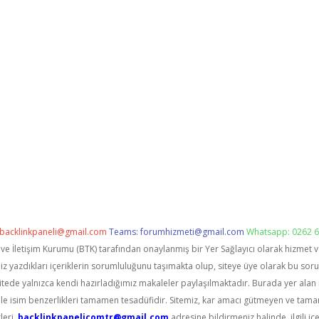
backlinkpaneli@gmail.com
Teams:
forumhizmeti@gmail.com
Whatsapp: 0262 6
i ve İletişim Kurumu (BTK) tarafından onaylanmış bir Yer Sağlayıcı olarak hizmet 
zdıkları içeriklerin sorumluluğunu taşımakta olup, siteye üye olarak bu sorumlu
itede yalnızca kendi hazırladığımız makaleler paylaşılmaktadır. Burada yer alan 
le isim benzerlikleri tamamen tesadüfidir. Sitemiz, kar amacı gütmeyen ve tama
leri,
backlinkpanelicomtr@gmail.com
adresine bildirmeniz halinde, ilgili içe