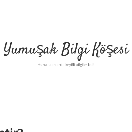
Yumuşak Bilgi Köşesi
Huzurlu anlarda keyifli bilgiler bul!