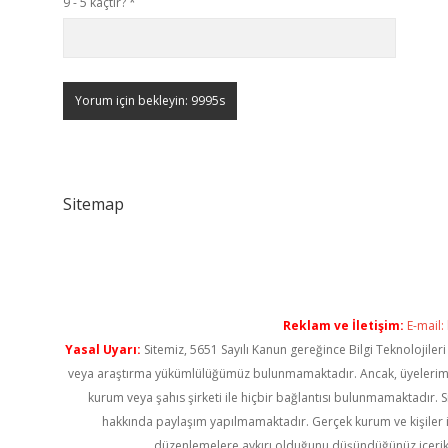
9 - 5 kaçtır?
*
Sitemap
Reklam ve İletişim:
E-mail:
Yasal Uyarı:
Sitemiz, 5651 Sayılı Kanun gereğince Bilgi Teknolojiler
veya araştırma yükümlülüğümüz bulunmamaktadır. Ancak, üyelerimiz ya
kurum veya şahıs şirketi ile hiçbir bağlantısı bulunmamaktadır. S
hakkında paylaşım yapılmamaktadır. Gerçek kurum ve kişiler i
düzenlemelere aykırı olduğunu düşündüğünüz içerik