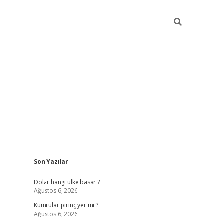
Sidebar
Son Yazılar
https://hiltonbet-giris.com/
betexper indir
Dolar hangi ülke basar ?
Ağustos 6, 2026
Kumrular pirinç yer mi ?
Ağustos 6, 2026