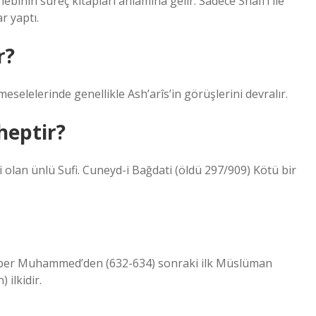
binin süreç kitapları anlamına gelir. Sadece Shafi’i ile
r yaptı.
r?
meselelerinde genellikle Ash’arîs’in görüşlerini devralır.
heptir?
i olan ünlü Sufi. Cuneyd-i Bağdati (öldü 297/909) Kötü bir
mber Muhammed’den (632-634) sonraki ilk Müslüman
 ilkidir.