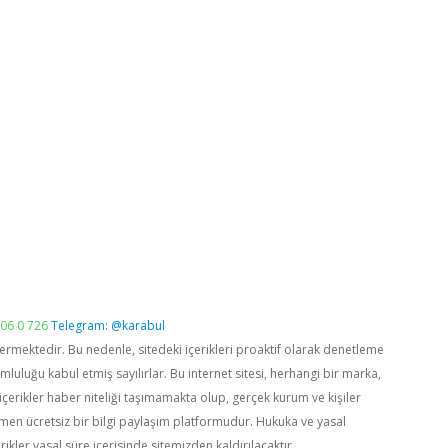
06 0 726
Telegram: @karabul
vermektedir. Bu nedenle, sitedeki içerikleri proaktif olarak denetleme
luğu kabul etmiş sayılırlar. Bu internet sitesi, herhangi bir marka,
içerikler haber niteliği taşımamakta olup, gerçek kurum ve kişiler
men ücretsiz bir bilgi paylaşım platformudur. Hukuka ve yasal
rikler yasal süre içerisinde sitemizden kaldırılacaktır.