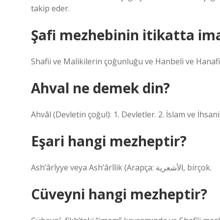
takip eder.
Şafi mezhebinin itikatta im
Shafii ve Malikilerin çoğunluğu ve Hanbeli ve Hanafi
Ahval ne demek din?
Ahvâl (Devletin çoğul): 1. Devletler. 2. İslam ve İ
Eşari hangi mezheptir?
Ash’ârîyye veya Ash’ârîlik (Arapça: الأشعرية, birçok.
Cüveyni hangi mezheptir?