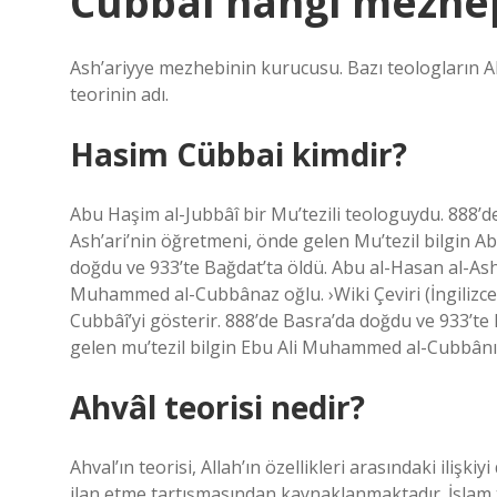
Cübbai hangi mezhep
Ash’ariyye mezhebinin kurucusu. Bazı teologların All
teorinin adı.
Hasim Cübbai kimdir?
Abu Haşim al-Jubbâî bir Mu’tezili teologuydu. 888’d
Ash’ari’nin öğretmeni, önde gelen Mu’tezil bilgin 
doğdu ve 933’te Bağdat’ta öldü. Abu al-Hasan al-Ash
Muhammed al-Cubbânaz oğlu. ›Wiki Çeviri (İngilizce →
Cubbâî’yi gösterir. 888’de Basra’da doğdu ve 933’te
gelen mu’tezil bilgin Ebu Ali Muhammed al-Cubbânın
Ahvâl teorisi nedir?
Ahval’ın teorisi, Allah’ın özellikleri arasındaki ilişk
ilan etme tartışmasından kaynaklanmaktadır. İslam t