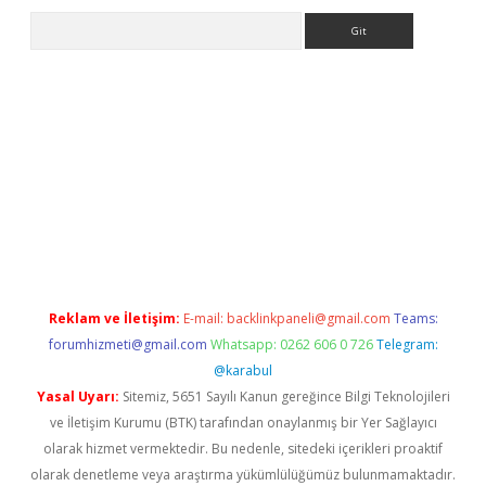
Arama
dir
elexbetgiris.org
Reklam ve İletişim:
E-mail:
backlinkpaneli@gmail.com
Teams:
forumhizmeti@gmail.com
Whatsapp: 0262 606 0 726
Telegram:
@karabul
Yasal Uyarı:
Sitemiz, 5651 Sayılı Kanun gereğince Bilgi Teknolojileri
ve İletişim Kurumu (BTK) tarafından onaylanmış bir Yer Sağlayıcı
olarak hizmet vermektedir. Bu nedenle, sitedeki içerikleri proaktif
olarak denetleme veya araştırma yükümlülüğümüz bulunmamaktadır.