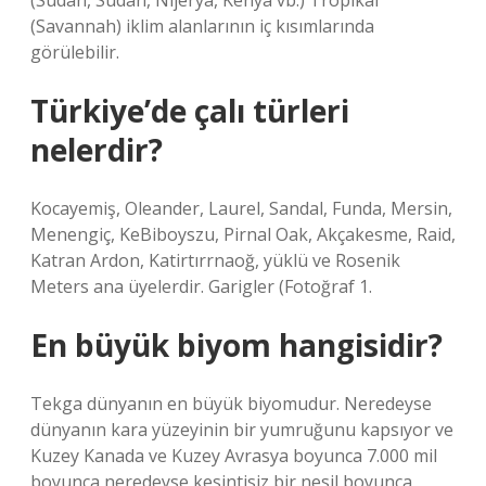
(Sudan, Sudan, Nijerya, Kenya vb.) Tropikal
(Savannah) iklim alanlarının iç kısımlarında
görülebilir.
Türkiye’de çalı türleri
nelerdir?
Kocayemiş, Oleander, Laurel, Sandal, Funda, Mersin,
Menengiç, KeBiboyszu, Pirnal Oak, Akçakesme, Raid,
Katran Ardon, Katirtırrnaoğ, yüklü ve Rosenik
Meters ana üyelerdir. Garigler (Fotoğraf 1.
En büyük biyom hangisidir?
Tekga dünyanın en büyük biyomudur. Neredeyse
dünyanın kara yüzeyinin bir yumruğunu kapsıyor ve
Kuzey Kanada ve Kuzey Avrasya boyunca 7.000 mil
boyunca neredeyse kesintisiz bir nesil boyunca