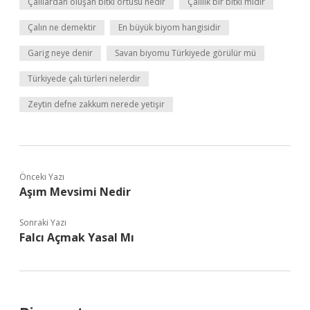
Çalılardan oluşan bitki örtüsü nedir
Çalılık bir bitki midir
Çalın ne demektir
En büyük biyom hangisidir
Garig neye denir
Savan biyomu Türkiyede görülür mü
Türkiyede çalı türleri nelerdir
Zeytin defne zakkum nerede yetişir
Önceki Yazı
Aşım Mevsimi Nedir
Sonraki Yazı
Falcı Açmak Yasal Mı