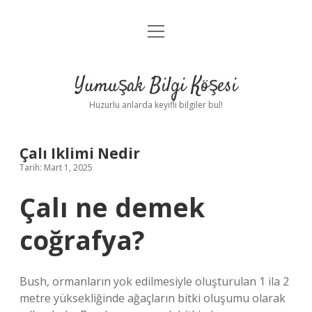
menüyü
Anasayfa
aç
Gizlilik Politikası
Yumuşak Bilgi Köşesi
Yasal Uyarı
Huzurlu anlarda keyifli bilgiler bul!
Hakkımızda
Çalı Iklimi Nedir
Tarih: Mart 1, 2025
Çalı ne demek
coğrafya?
Bush, ormanların yok edilmesiyle oluşturulan 1 ila 2
metre yüksekliğinde ağaçların bitki oluşumu olarak