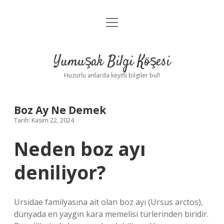
menüyü
Anasayfa
aç
Gizlilik Politikası
Yumuşak Bilgi Köşesi
Yasal Uyarı
Huzurlu anlarda keyifli bilgiler bul!
Hakkımızda
Boz Ay Ne Demek
Tarih: Kasım 22, 2024
Neden boz ayı
deniliyor?
Ursidae familyasına ait olan boz ayı (Ursus arctos),
dünyada en yaygın kara memelisi türlerinden biridir.