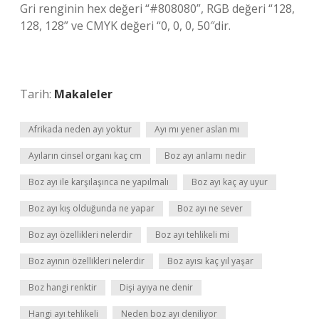
Gri renginin hex değeri “#808080”, RGB değeri “128,
128, 128” ve CMYK değeri “0, 0, 0, 50″dir.
Tarih:
Makaleler
Afrikada neden ayı yoktur
Ayı mı yener aslan mı
Ayıların cinsel organı kaç cm
Boz ayı anlamı nedir
Boz ayı ile karşılaşınca ne yapılmalı
Boz ayı kaç ay uyur
Boz ayı kış olduğunda ne yapar
Boz ayı ne sever
Boz ayı özellikleri nelerdir
Boz ayı tehlikeli mi
Boz ayının özellikleri nelerdir
Boz ayısı kaç yıl yaşar
Boz hangi renktir
Dişi ayıya ne denir
Hangi ayı tehlikeli
Neden boz ayı deniliyor