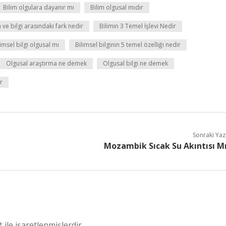
Bilim olgulara dayanır mı
Bilim olgusal mıdır
m ve bilgi arasındaki fark nedir
Bilimin 3 Temel İşlevi Nedir
limsel bilgi olgusal mı
Bilimsel bilginin 5 temel özelliği nedir
Olgusal araştırma ne demek
Olgusal bilgi ne demek
r
Sonraki Yaz
Mozambik Sıcak Su Akıntısı M
*
ile işaretlenmişlerdir