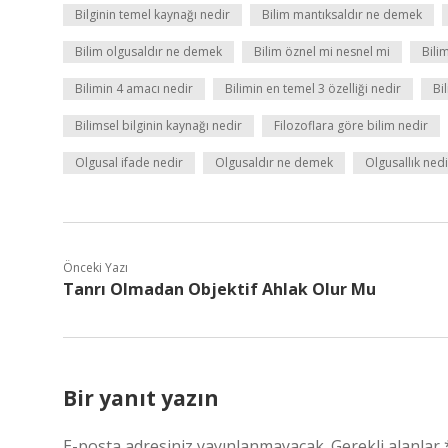
Bilginin temel kaynağı nedir
Bilim mantıksaldır ne demek
Bilim olgusaldır ne demek
Bilim öznel mi nesnel mi
Bili
Bilimin 4 amacı nedir
Bilimin en temel 3 özelliği nedir
Bi
Bilimsel bilginin kaynağı nedir
Filozoflara göre bilim nedir
Olgusal ifade nedir
Olgusaldır ne demek
Olgusallık nedi
Önceki Yazı
Tanrı Olmadan Objektif Ahlak Olur Mu
Bir yanıt yazın
E-posta adresiniz yayınlanmayacak.
Gerekli alanlar