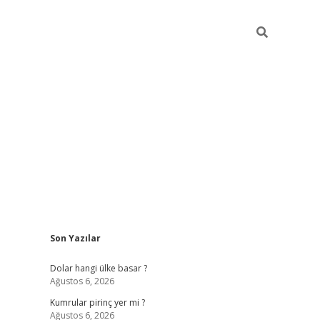
Sidebar
Son Yazılar
https://hiltonbet-giris.com/
betexper
Dolar hangi ülke basar ?
Ağustos 6, 2026
Kumrular pirinç yer mi ?
Ağustos 6, 2026