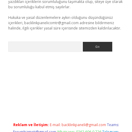
yazdıkları içeriklerin sorumluluğunu taşımakta olup, siteye üye olarak
bu sorumluluğu kabul etmiş sayılırlar.
Hukuka ve yasal düzenlemelere aykırı olduğunu düşündüğünüz
içerikleri,
backlinkpanelicomtr@gmail.com
adresine bildirmeniz
halinde, ilgili içerikler yasal süre içerisinde sitemizden kaldırılacaktır.
Arama
elexbetgiris.org
Reklam ve İletişim:
E-mail:
backlinkpaneli@gmail.com
Teams:
forumhizmeti@gmail.com
Whatsapp: 0262 606 0 726
Telegram: