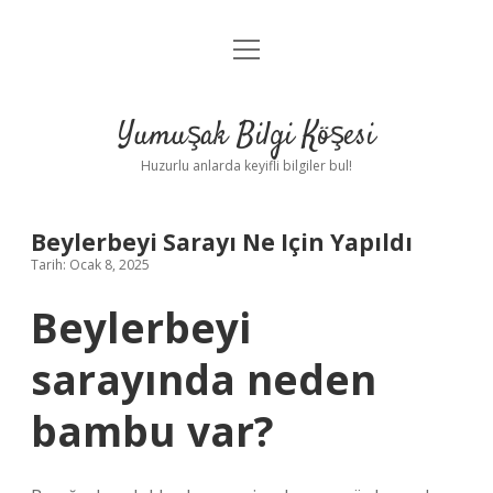
menüyü
Anasayfa
aç
Gizlilik Politikası
Yumuşak Bilgi Köşesi
Yasal Uyarı
Huzurlu anlarda keyifli bilgiler bul!
Hakkımızda
Beylerbeyi Sarayı Ne Için Yapıldı
Tarih: Ocak 8, 2025
Beylerbeyi
sarayında neden
bambu var?