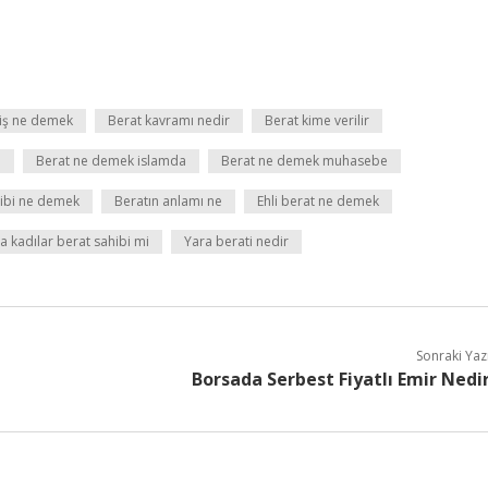
iş ne demek
Berat kavramı nedir
Berat kime verilir
i
Berat ne demek islamda
Berat ne demek muhasebe
hibi ne demek
Beratın anlamı ne
Ehli berat ne demek
 kadılar berat sahibi mi
Yara berati nedir
Sonraki Yaz
Borsada Serbest Fiyatlı Emir Nedi