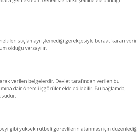
ra gelmektedir. Genellikle farklı şekilde ele alındığı
tilen suçlamayı işlemediği gerekçesiyle beraat kararı verir
sum olduğu varsayılır.
larak verilen belgelerdir. Devlet tarafından verilen bu
ımına dair önemli içgörüler elde edilebilir. Bu bağlamda,
usudur.
yi gibi yüksek rütbeli görevlilerin atanması için düzenlediğ