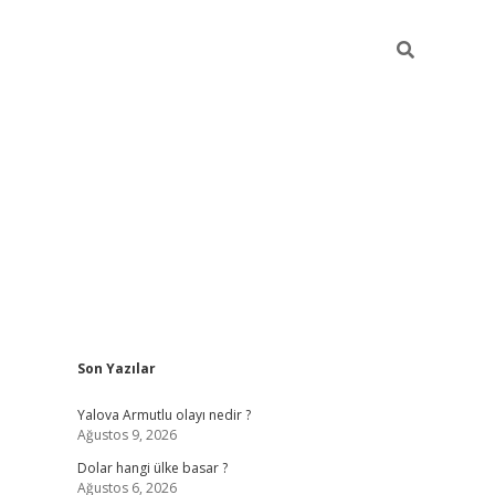
Sidebar
Son Yazılar
https://hiltonbet-giris.com/
betexper indir
ele
Yalova Armutlu olayı nedir ?
Ağustos 9, 2026
Dolar hangi ülke basar ?
Ağustos 6, 2026