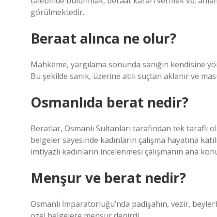
talebinde bulunmak, beraat kararı vermek vb. anlamla
görülmektedir.
Beraat alınca ne olur?
Mahkeme, yargılama sonunda sanığın kendisine yönel
Bu şekilde sanık, üzerine atılı suçtan aklanır ve ma
Osmanlıda berat nedir?
Beratlar, Osmanlı Sultanları tarafından tek taraflı o
belgeler sayesinde kadınların çalışma hayatına katıl
imtiyazlı kadınların incelenmesi çalışmanın ana kon
Menşur ve berat nedir?
Osmanlı İmparatorluğu’nda padişahın, vezir, beylerbe
özel belgelere menşur denirdi.