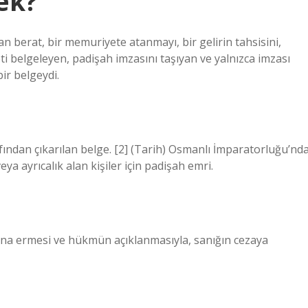
ek?
an berat, bir memuriyete atanmayı, bir gelirin tahsisini,
ti belgeleyen, padişah imzasını taşıyan ve yalnızca imzası
ir belgeydi.
afından çıkarılan belge. [2] (Tarih) Osmanlı İmparatorluğu’nd
a ayrıcalık alan kişiler için padişah emri.
ona ermesi ve hükmün açıklanmasıyla, sanığın cezaya