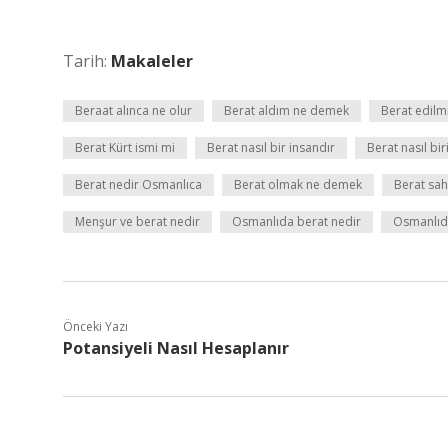
Tarih:
Makaleler
Beraat alınca ne olur
Berat aldım ne demek
Berat edilm
Berat Kürt ismi mi
Berat nasıl bir insandır
Berat nasıl bir
Berat nedir Osmanlıca
Berat olmak ne demek
Berat sa
Menşur ve berat nedir
Osmanlıda berat nedir
Osmanlıda
Önceki Yazı
Potansiyeli Nasıl Hesaplanır