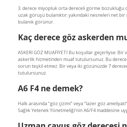
3. derece miyopluk orta dereceli görme bozukluğu ol
uzak görüşü bulanıktır: yakındaki nesneleri net bir 
bulanık görünür.
Kaç derece göz askerden m
ASKERİ GÖZ MUAFİYETİ Bu koşullar geçerliyse: Bir 
askerlik hizmetinden muaf tutulursunuz. Bu dereceni
sorun teşkil etmez. Bir veya iki gözünüzde 7 derec
tutulursunuz.
A6 F4 ne demek?
Halk arasında “göz çizimi” veya “lazer göz ameliyatı”
Sağlık Yetenek Yönetmeliği’nin A6/F4 maddesine uygu
Uzman çavuş göz derecesi n