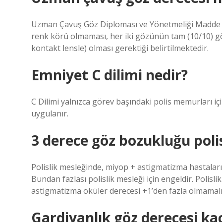
Uzman Çavuş Göz Diploması ve Yönetmeliği Madde 23
renk körü olmaması, her iki gözünün tam (10/10) gö
kontakt lensle) olması gerektiği belirtilmektedir.
Emniyet C dilimi nedir?
C Dilimi yalnızca görev başındaki polis memurları için
uygulanır.
3 derece göz bozukluğu poli
Polislik mesleğinde, miyop + astigmatizma hastalar
Bundan fazlası polislik mesleği için engeldir. Poli
astigmatizma oküler derecesi +1’den fazla olmamalı
Gardiyanlık göz derecesi ka