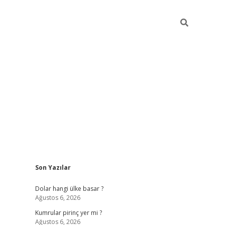
Sidebar
Son Yazılar
https://hiltonbet-giris.com/
betexper indir
elex
Dolar hangi ülke basar ?
Ağustos 6, 2026
Kumrular pirinç yer mi ?
Ağustos 6, 2026