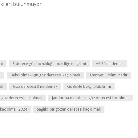
tkileri bulunmuyor.
mi
3 derece göz bozukluğu polisliğe engel mi
A6 F4 ne demek
i
Bekçi olmak için göz derecesi kaç olmalı
Emniyet C dilimi nedir
ek
Göz derecesi 3 ne demek
Gözlükle bekçi olabilir mi
göz derecesi kaç olmalı
Jandarma olmak için göz derecesi kaç olmalı
 kaç olmalı 2024
Sağlıklı bir gözün derecesi kaç olmalı