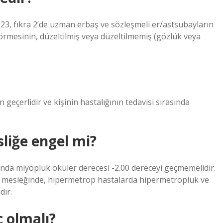
, fıkra 2’de uzman erbaş ve sözleşmeli er/astsubayların
rmesinin, düzeltilmiş veya düzeltilmemiş (gözlük veya
 geçerlidir ve kişinin hastalığının tedavisi sırasında
sliğe engel mi?
ında miyopluk oküler derecesi -2.00 dereceyi geçmemelidir.
slik mesleğinde, hipermetrop hastalarda hipermetropluk ve
dır.
ç olmalı?