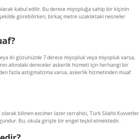
arak kabul edilir. Bu derece miyopluğa sahip bir kişinin
şekilde görebilirken, birkaç metre uzaklıktaki nesneler
uaf?
veya iki gözünüzde 7 derece miyopluk veya miyopluk varsa,
n altındaki dereceler askerlik hizmeti için herhangi bir
eden fazla astigmatizma varsa, askerlik hizmetinden muaf
 olarak bilinen excimer lazer cerrahisi, Türk Silahlı Kuvvetler
ndur. Bu, okula girişte bir engel teşkil etmektedir.
edir?