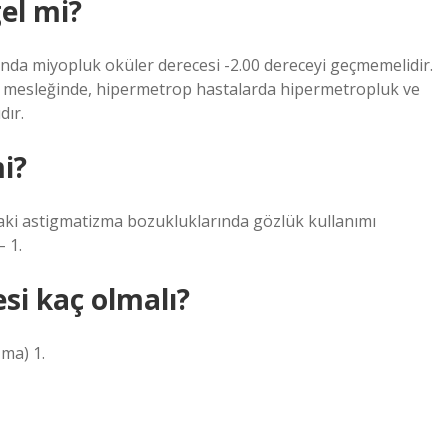
el mi?
ında miyopluk oküler derecesi -2.00 dereceyi geçmemelidir.
slik mesleğinde, hipermetrop hastalarda hipermetropluk ve
dır.
i?
daki astigmatizma bozukluklarında gözlük kullanımı
– 1.
si kaç olmalı?
ma) 1.