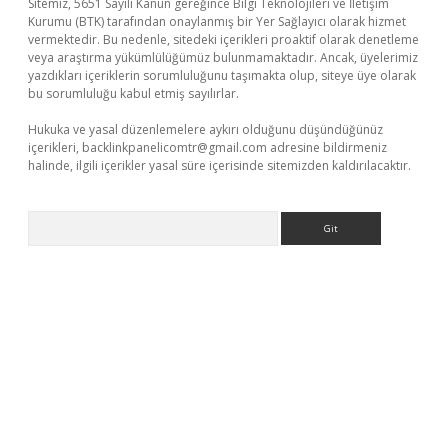
Sitemiz, 5651 Sayılı Kanun gereğince Bilgi Teknolojileri ve İletişim
Kurumu (BTK) tarafından onaylanmış bir Yer Sağlayıcı olarak hizmet
vermektedir. Bu nedenle, sitedeki içerikleri proaktif olarak denetleme
veya araştırma yükümlülüğümüz bulunmamaktadır. Ancak, üyelerimiz
yazdıkları içeriklerin sorumluluğunu taşımakta olup, siteye üye olarak
bu sorumluluğu kabul etmiş sayılırlar.
Hukuka ve yasal düzenlemelere aykırı olduğunu düşündüğünüz
içerikleri,
backlinkpanelicomtr@gmail.com
adresine bildirmeniz
halinde, ilgili içerikler yasal süre içerisinde sitemizden kaldırılacaktır.
Arama
r
elexbetgiris.org