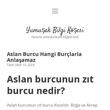
menüyü
Anasayfa
aç
Gizlilik Politikası
Yumuşak Bilgi Köşesi
Yasal Uyarı
Huzurlu anlarda keyifli bilgiler bul!
Hakkımızda
Aslan Burcu Hangi Burçlarla
Anlaşamaz
Tarih: Ekim 10, 2024
Aslan burcunun zıt
burcu nedir?
Aslan burcunun zıt burcu Kova’dır. Boğa ve Akrep