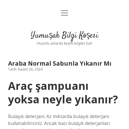
menüyü
Anasayfa
aç
Gizlilik Politikası
Yumuşak Bilgi Köşesi
Yasal Uyarı
Huzurlu anlarda keyifli bilgiler bul!
Hakkımızda
Araba Normal Sabunla Yıkanır Mı
Tarih: Kasım 26, 2024
Araç şampuanı
yoksa neyle yıkanır?
Bulaşık deterjanı: Az miktarda bulaşık deterjanı
kullanabilirsiniz. Ancak bazı bulaşık deterjanları