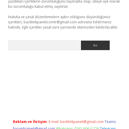
yazdıkları içeriklerin sorumluluğunu taşımakta olup, siteye üye olarak
bu sorumluluğu kabul etmiş sayılırlar.
Hukuka ve yasal düzenlemelere aykırı olduğunu düşündüğünüz
içerikleri,
backlinkpanelicomtr@gmail.com
adresine bildirmeniz
halinde, ilgili içerikler yasal süre içerisinde sitemizden kaldırılacaktır.
Arama
elexbetgiris.org
Reklam ve İletişim:
E-mail:
backlinkpaneli@gmail.com
Teams:
forumhizmeti@gmail.com
Whatsapp: 0262 606 0 726
Telegram: