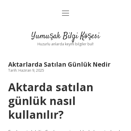
menüyü
Anasayfa
aç
Gizlilik Politikası
Yumuşak Bilgi Köşesi
Yasal Uyarı
Huzurlu anlarda keyifli bilgiler bul!
Hakkımızda
Aktarlarda Satılan Günlük Nedir
Tarih: Haziran 9, 2025
Aktarda satılan
günlük nasıl
kullanılır?