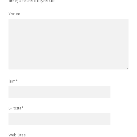
ile işaretlenmişlerdir
Yorum
İsim*
E-Posta*
Web Sitesi