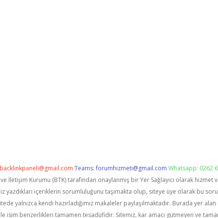
backlinkpaneli@gmail.com
Teams:
forumhizmeti@gmail.com
Whatsapp: 0262 6
i ve İletişim Kurumu (BTK) tarafından onaylanmış bir Yer Sağlayıcı olarak hizmet 
zdıkları içeriklerin sorumluluğunu taşımakta olup, siteye üye olarak bu sorumlu
itede yalnızca kendi hazırladığımız makaleler paylaşılmaktadır. Burada yer alan 
le isim benzerlikleri tamamen tesadüfidir. Sitemiz, kar amacı gütmeyen ve tama