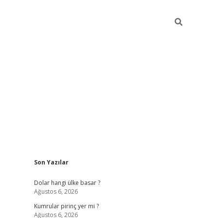
Sidebar
Son Yazılar
https://hiltonbet-giris.com/
betexper 
Dolar hangi ülke basar ?
Ağustos 6, 2026
Kumrular pirinç yer mi ?
Ağustos 6, 2026