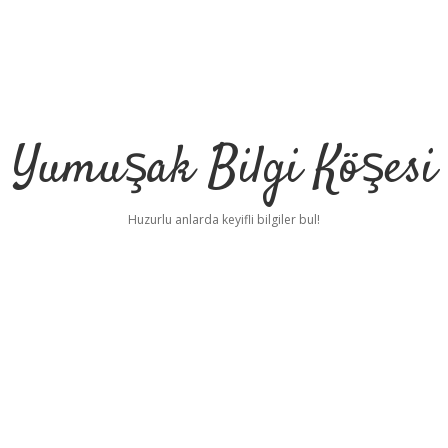
Yumuşak Bilgi Köşesi
Huzurlu anlarda keyifli bilgiler bul!