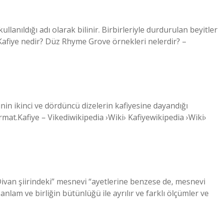
llanıldığı adı olarak bilinir. Birbirleriyle durdurulan beyitler
Kafiye nedir? Düz Rhyme Grove örnekleri nelerdir? –
inin ikinci ve dördüncü dizelerin kafiyesine dayandığı
mat.Kafiye – Vikediwikipedia ›Wiki› Kafiyewikipedia ›Wiki›
ivan şiirindeki” mesnevi “ayetlerine benzese de, mesnevi
anlam ve birliğin bütünlüğü ile ayrılır ve farklı ölçümler ve