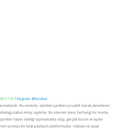
06 0 726
Telegram: @karabul
vermektedir. Bu nedenle, sitedeki içerikleri proaktif olarak denetleme
luğu kabul etmiş sayılırlar. Bu internet sitesi, herhangi bir marka,
içerikler haber niteliği taşımamakta olup, gerçek kurum ve kişiler
men ücretsiz bir bilgi paylaşım platformudur. Hukuka ve yasal