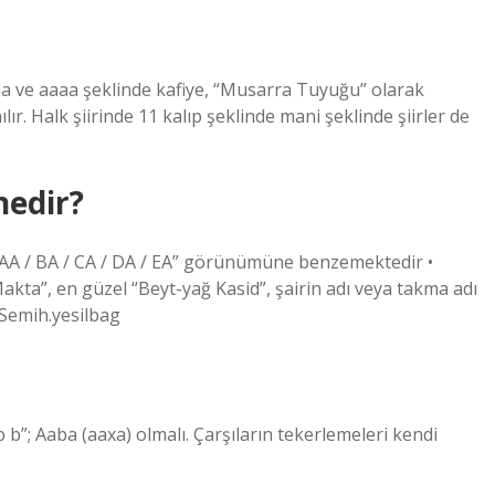
arzda ve aaaa şeklinde kafiye, “Musarra Tuyuğu” olarak
ılır. Halk şiirinde 11 kalıp şeklinde mani şeklinde şiirler de
nedir?
: “AA / BA / CA / DA / EA” görünümüne benzemektedir •
Makta”, en güzel “Beyt-yağ Kasid”, şairin adı veya takma adı
 Semih.yesilbag
 b b”; Aaba (aaxa) olmalı. Çarşıların tekerlemeleri kendi