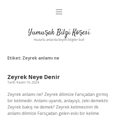
menüyü
Anasayfa
aç
Gizlilik Politikası
Yumuşak Bilgi Köşesi
Yasal Uyarı
Huzurlu anlarda keyifli bilgiler bul!
Hakkımızda
Etiket:
Zeyrek anlamı ne
Zeyrek Neye Denir
Tarih: Kasım 10, 2024
Zeyrek anlamı ne? Zeyrek dilimize Farsçadan girmiş
bir kelimedir. Anlamı uyanık, anlayışlı, zeki demektir.
Zeyrek bakış ne demek? Zeyrek kelimesinin ilk
anlamı dilimize Farsçadan gelen eski bir kelime