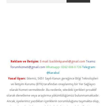
etexper indir
elexbetgiris.org
Reklam ve İletişim:
E-mail:
backlinkpaneli@gmail.com
Teams:
forumhizmeti@gmail.com
Whatsapp: 0262 606 0 726
Telegram:
@karabul
Yasal Uyarı:
Sitemiz, 5651 Sayılı Kanun gereğince Bilgi Teknolojileri
ve İletişim Kurumu (BTK) tarafından onaylanmış bir Yer Sağlayıcı
olarak hizmet vermektedir. Bu nedenle, sitedeki içerikleri proaktif
olarak denetleme veya araştırma yükümlülüğümüz bulunmamaktadır.
Ancak, üyelerimiz yazdıkları içeriklerin sorumluluğunu taşımakta olup,