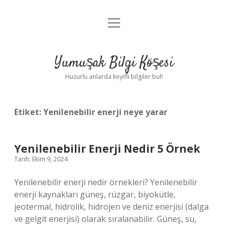
menüyü
Anasayfa
aç
Gizlilik Politikası
Yumuşak Bilgi Köşesi
Yasal Uyarı
Huzurlu anlarda keyifli bilgiler bul!
Hakkımızda
Etiket:
Yenilenebilir enerji neye yarar
Yenilenebilir Enerji Nedir 5 Örnek
Tarih: Ekim 9, 2024
Yenilenebilir enerji nedir örnekleri? Yenilenebilir
enerji kaynakları güneş, rüzgar, biyokütle,
jeotermal, hidrolik, hidrojen ve deniz enerjisi (dalga
ve gelgit enerjisi) olarak sıralanabilir. Güneş, su,