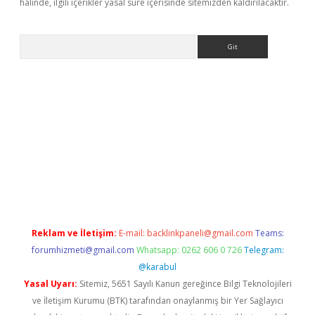
halinde, ilgili içerikler yasal süre içerisinde sitemizden kaldırılacaktır.
Arama
texper indir
elexbetgiris.org
Reklam ve İletişim:
E-mail:
backlinkpaneli@gmail.com
Teams:
forumhizmeti@gmail.com
Whatsapp: 0262 606 0 726
Telegram:
@karabul
Yasal Uyarı:
Sitemiz, 5651 Sayılı Kanun gereğince Bilgi Teknolojileri
ve İletişim Kurumu (BTK) tarafından onaylanmış bir Yer Sağlayıcı