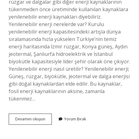
rüzgar ve dalgalar gibi diğer enerji kaynaklarının
tükenmeden önce üretiminde kullanılan kaynaklara
yenilenebilir enerji kaynakları diyebiliriz.
Yenilenebilir enerji nerelerde var? Kurulu
yenilenebilir enerji kapasitesindeki artışla dünya
sıralamasında hızla yükselen Türkiye’nin temiz
enerji haritasında İzmir rüzgar, Konya güneş, Aydın
jeotermal, Şanlıurfa hidroelektrik ve İstanbul
biyokütle kapasitesiyle lider şehir olarak öne çıkıyor.
Yenilenebilir enerji nasıl üretilir? Yenilenebilir enerji;
Güneş, rüzgar, biyokütle, jeotermal ve dalga enerjisi
gibi doğal kaynaklardan elde edilir. Bu kaynaklar,
fosil enerji kaynaklarının aksine, zamanla
tükenmez…
Yenilenebilir
Devamını okuyun
Yorum Bırak
Enerji
Nedir
5