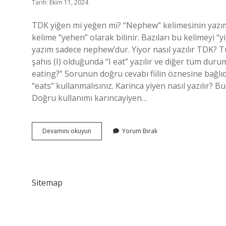
Tarih: Ekim 11, 2024
TDK yiğen mi yeğen mi? “Nephew” kelimesinin yazımı 
kelime “yehen” olarak bilinir. Bazıları bu kelimeyi “
yazım sadece nephew’dur. Yiyor nasıl yazılır TDK? Tü
şahıs (I) olduğunda “I eat” yazılır ve diğer tüm duru
eating?” Sorunun doğru cevabı fiilin öznesine bağlıd
“eats” kullanmalısınız. Karinca yiyen nasıl yazılır? Bu
Doğru kullanımı karıncayiyen…
Yiyen
Devamını okuyun
Yorum Bırak
Nasıl
Yazılır
Sitemap