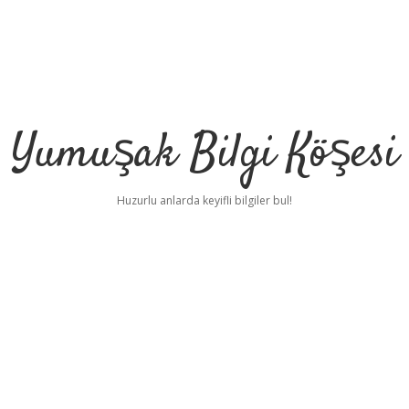
Yumuşak Bilgi Köşesi
Huzurlu anlarda keyifli bilgiler bul!