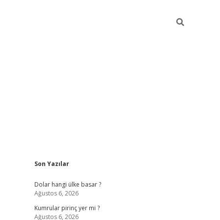
Sidebar
Son Yazılar
https://hiltonbet-giris.com/
betexper i
Dolar hangi ülke basar ?
Ağustos 6, 2026
Kumrular pirinç yer mi ?
Ağustos 6, 2026