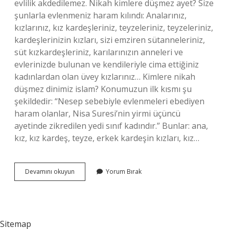
evlilik akdedilemez. Nikah kimlere düşmez ayet? Size
şunlarla evlenmeniz haram kılındı: Analarınız,
kızlarınız, kız kardeşleriniz, teyzeleriniz, teyzeleriniz,
kardeşlerinizin kızları, sizi emziren sütanneleriniz,
süt kızkardeşleriniz, karılarınızın anneleri ve
evlerinizde bulunan ve kendileriyle cima ettiğiniz
kadınlardan olan üvey kızlarınız… Kimlere nikah
düşmez dinimiz islam? Konumuzun ilk kısmı şu
şekildedir: “Nesep sebebiyle evlenmeleri ebediyen
haram olanlar, Nisa Suresi’nin yirmi üçüncü
ayetinde zikredilen yedi sınıf kadındır.” Bunlar: ana,
kız, kız kardeş, teyze, erkek kardeşin kızları, kız…
Kimlere
Devamını okuyun
Yorum Bırak
Nikâh
Düşmez
Sitemap