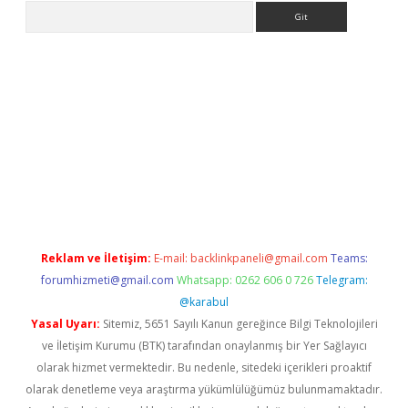
Arama
etexper indir
elexbetgiris.org
Reklam ve İletişim:
E-mail:
backlinkpaneli@gmail.com
Teams:
forumhizmeti@gmail.com
Whatsapp: 0262 606 0 726
Telegram:
@karabul
Yasal Uyarı:
Sitemiz, 5651 Sayılı Kanun gereğince Bilgi Teknolojileri
ve İletişim Kurumu (BTK) tarafından onaylanmış bir Yer Sağlayıcı
olarak hizmet vermektedir. Bu nedenle, sitedeki içerikleri proaktif
olarak denetleme veya araştırma yükümlülüğümüz bulunmamaktadır.