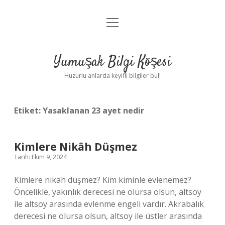
menüyü
Anasayfa
aç
Gizlilik Politikası
Yumuşak Bilgi Köşesi
Yasal Uyarı
Huzurlu anlarda keyifli bilgiler bul!
Hakkımızda
Etiket:
Yasaklanan 23 ayet nedir
Kimlere Nikâh Düşmez
Tarih: Ekim 9, 2024
Kimlere nikah düşmez? Kim kiminle evlenemez?
Öncelikle, yakınlık derecesi ne olursa olsun, altsoy
ile altsoy arasında evlenme engeli vardır. Akrabalık
derecesi ne olursa olsun, altsoy ile üstler arasında