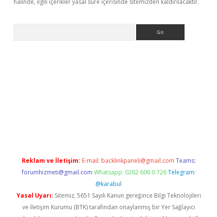
halinde, ilgili içerikler yasal süre içerisinde sitemizden kaldırılacaktır.
Arama
etexper indir
elexbetgiris.org
Reklam ve İletişim:
E-mail:
backlinkpaneli@gmail.com
Teams:
forumhizmeti@gmail.com
Whatsapp: 0262 606 0 726
Telegram:
@karabul
Yasal Uyarı:
Sitemiz, 5651 Sayılı Kanun gereğince Bilgi Teknolojileri
ve İletişim Kurumu (BTK) tarafından onaylanmış bir Yer Sağlayıcı