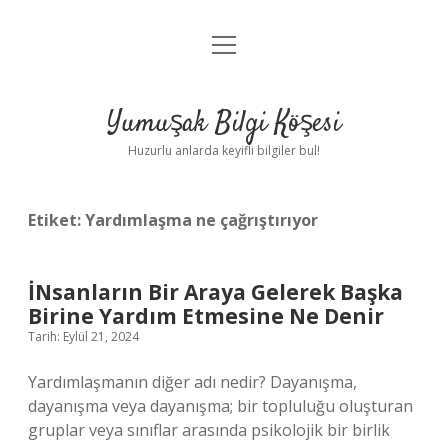
menüyü
Anasayfa
aç
Gizlilik Politikası
Yumuşak Bilgi Köşesi
Yasal Uyarı
Huzurlu anlarda keyifli bilgiler bul!
Hakkımızda
Etiket:
Yardımlaşma ne çağrıştırıyor
İNsanların Bir Araya Gelerek Başka
Birine Yardım Etmesine Ne Denir
Tarih: Eylül 21, 2024
Yardımlaşmanın diğer adı nedir? Dayanışma,
dayanışma veya dayanışma; bir topluluğu oluşturan
gruplar veya sınıflar arasında psikolojik bir birlik