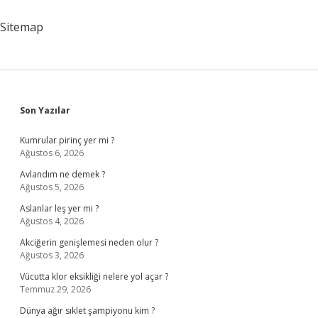
Başka
Birine
Sitemap
Yardım
Etmesine
Ne
Denir
Sidebar
Son Yazılar
Kumrular pirinç yer mi ?
Ağustos 6, 2026
Avlandım ne demek ?
Ağustos 5, 2026
Aslanlar leş yer mi ?
Ağustos 4, 2026
Akciğerin genişlemesi neden olur ?
Ağustos 3, 2026
Vücutta klor eksikliği nelere yol açar ?
Temmuz 29, 2026
Dünya ağır sıklet şampiyonu kim ?