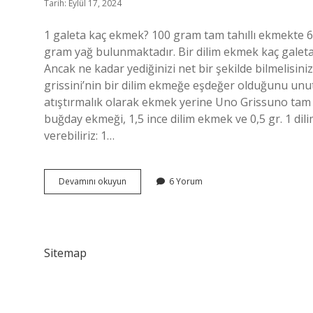
Tarih: Eylül 17, 2024
1 galeta kaç ekmek? 100 gram tam tahıllı ekmekte 6
gram yağ bulunmaktadır. Bir dilim ekmek kaç galeta? 
Ancak ne kadar yediğinizi net bir şekilde bilmelis
grissini’nin bir dilim ekmeğe eşdeğer olduğunu unu
atıştırmalık olarak ekmek yerine Uno Grissuno tam 
buğday ekmeği, 1,5 ince dilim ekmek ve 0,5 gr. 1 dil
verebiliriz: 1…
1
Devamını okuyun
6 Yorum
Adet
Galeta
Kaç
Dilim
Ekmek
Sitemap