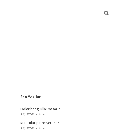
Sidebar
Son Yazılar
https://hiltonbet-giris.com/
betexper i
Dolar hangi ülke basar ?
Ağustos 6, 2026
Kumrular pirinç yer mi ?
Ağustos 6, 2026