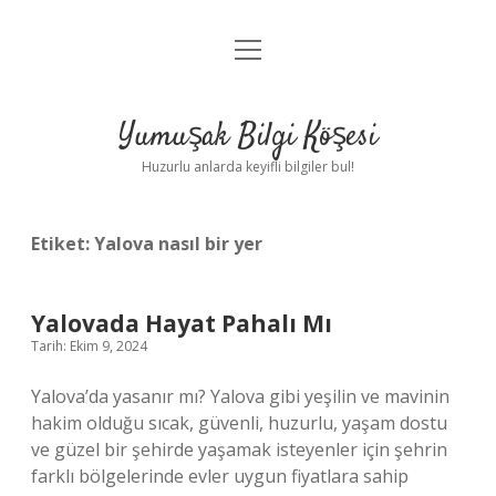
menüyü
Anasayfa
aç
Gizlilik Politikası
Yumuşak Bilgi Köşesi
Yasal Uyarı
Huzurlu anlarda keyifli bilgiler bul!
Hakkımızda
Etiket:
Yalova nasıl bir yer
Yalovada Hayat Pahalı Mı
Tarih: Ekim 9, 2024
Yalova’da yasanır mı? Yalova gibi yeşilin ve mavinin
hakim olduğu sıcak, güvenli, huzurlu, yaşam dostu
ve güzel bir şehirde yaşamak isteyenler için şehrin
farklı bölgelerinde evler uygun fiyatlara sahip