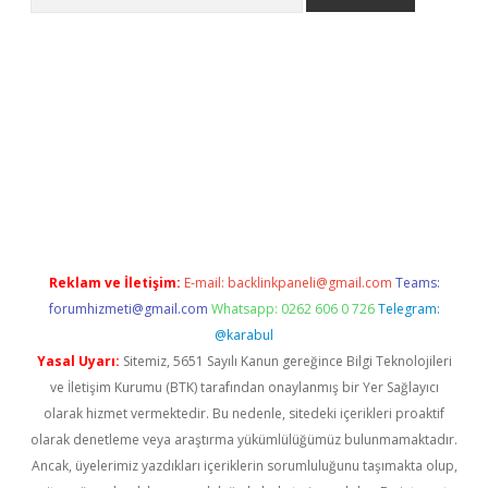
texper indir
elexbetgiris.org
Reklam ve İletişim:
E-mail:
backlinkpaneli@gmail.com
Teams:
forumhizmeti@gmail.com
Whatsapp: 0262 606 0 726
Telegram:
@karabul
Yasal Uyarı:
Sitemiz, 5651 Sayılı Kanun gereğince Bilgi Teknolojileri
ve İletişim Kurumu (BTK) tarafından onaylanmış bir Yer Sağlayıcı
olarak hizmet vermektedir. Bu nedenle, sitedeki içerikleri proaktif
olarak denetleme veya araştırma yükümlülüğümüz bulunmamaktadır.
Ancak, üyelerimiz yazdıkları içeriklerin sorumluluğunu taşımakta olup,